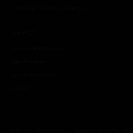
Télécharger des ressources gratuites
LIENS UTILES:
À propos de Revfine.com
Devenir membre
Ajouter un événement
Contact
© 2026
Revfine.com
-
Conditions générales de la publicité
-
Politique de
Revfine.com utilise des cookies
Cliquez
pour notre politique de