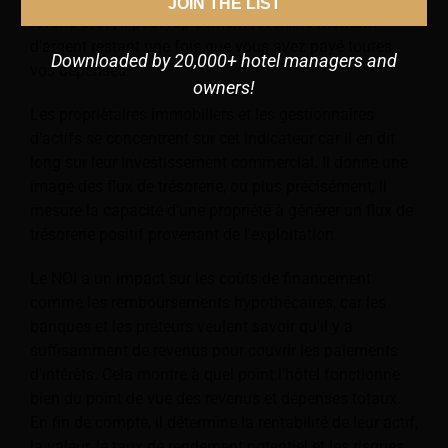
JOIN THE LIST
revenu brut ; il peut rapidement révéler le montant
d’argent restant une fois que vous avez payé toutes
Downloaded by 20,000+ hotel managers and
vos dépenses.
owners!
Les propriétaires immobiliers et les gestionnaires
d’actifs se concentrent sur cet indicateur car il en dit
long sur leur investissement commercial. Il donne une
image des flux de trésorerie, ou plus précisément, il
mesure la capacité d'une propriété à générer un flux de
trésorerie positif provenant de l'exploitation.
Le NOI a un impact sur les coûts de financement
comme les remboursements hypothécaires, car les
banques et les prêteurs veulent savoir qu'il y a
suffisamment de revenus pour couvrir les paiements
d'intérêts. Cela montre à quel point l’hôtel fonctionne
bien du point de vue des revenus et dépenses totaux.
En fin de compte, il détermine la rentabilité de leur actif,
la valeur, le taux de rendement potentiel et les risques