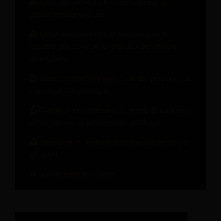
Cosa dovrebbe fare il tuo sistema di
gestione delle entrate
Come incrementare le entrate oltre le
camere per favorire la crescita del settore
alberghiero.
Come trasformare ogni fase del percorso del
cliente in un guadagno
Webinar on-demand: Il brand di un hotel
in un mondo di intelligenza artificiale
Indicatori di performance fondamentali per
gli hotel
Scopri tutte le risorse