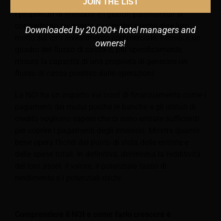
JOIN THE LIST
I proprietari di immobili e i gestori patrimoniali si
concentrano su questo parametro perché dice loro
Downloaded by 20,000+ hotel managers and
molto sul loro investimento commerciale. Fornisce un
owners!
quadro del flusso di cassa o, più specificamente,
misura la capacità di una proprietà di generare un
flusso di cassa positivo dalle operazioni.
La NOI ha un impatto sui costi di finanziamento come i
pagamenti dei mutui poiché le banche e gli istituti di
credito vogliono sapere che ci sono entrate sufficienti
per coprire i pagamenti degli interessi. Mostra quanto
bene opera l'hotel dal punto di vista delle entrate e
delle spese totali. In definitiva, determina la redditività
del loro asset, il valore, il potenziale tasso di
rendimento e i potenziali rischi.
Comprendere il NOI e come farlo crescere è