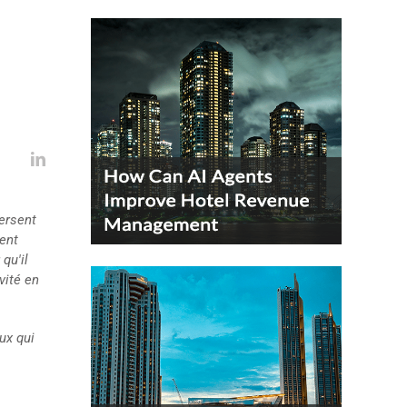
versent
ent
qu'il
vité en
ux qui