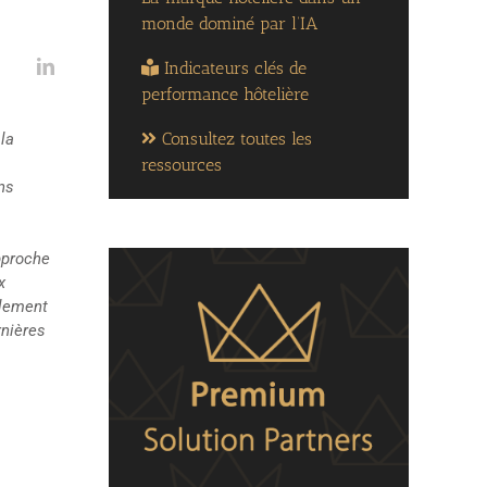
monde dominé par l’IA
Indicateurs clés de
performance hôtelière
Consultez toutes les
la
ressources
ns
pproche
x
alement
rnières