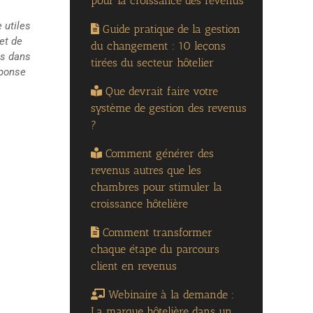
pour la croissance des revenus
 utiles
Guide pratique de la gestion
et de
du changement : 10 leçons
ts dans
tirées du secteur hôtelier
éponse
Que devrait faire votre
système de gestion des revenus
?
Comment générer des
revenus autres que les
chambres pour stimuler la
croissance hôtelière
Comment transformer
chaque étape du parcours
client en revenus
Webinaire à la demande :
La marque hôtelière dans un