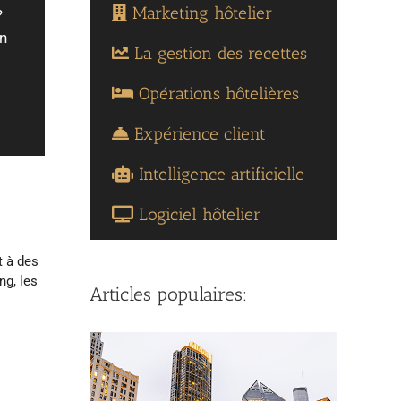
Marketing hôtelier
?
n
La gestion des recettes
Opérations hôtelières
Expérience client
Intelligence artificielle
Logiciel hôtelier
t à des
ng, les
Articles populaires: