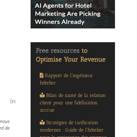
Rapport de l'ingénieur
hôtelier
Bilan de santé de la relation
client pour une fidélisation
accrue
s-nous
Stratégies de tarification
rd de
modernes : Guide de l'hôtelier