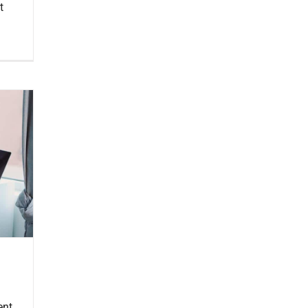
t
ent