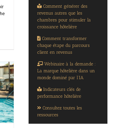
Comment générer des
ir
revenus autres que les
che
chambres pour stimuler la
croissance hôtelière
Comment transformer
chaque étape du parcours
client en revenus
Webinaire à la demande :
La marque hôtelière dans un
monde dominé par l’IA
Indicateurs clés de
performance hôtelière
Consultez toutes les
ressources