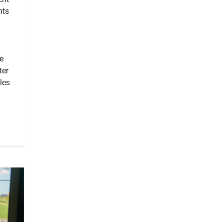
nts
e
ter
les