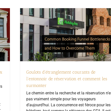
ux
Goulots d'étranglement courants de
l'entonnoir de réservation et comment les
surmonter
rs
Le chemin entre la recherche et la réservation n’e
pas vraiment simple pour les voyageurs
z
d’aujourd’hui. La concurrence est féroce pour les
r
hôteliers, tout comme la réticence des OTA. Il est