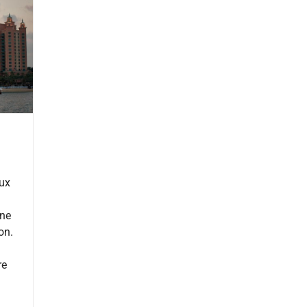
ux
une
on.
re