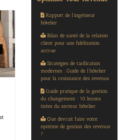
Rapport de l'ingénieur
hôtelier
Bilan de santé de la relation
client pour une fidélisation
accrue
Stratégies de tarification
modernes : Guide de l'hôtelier
pour la croissance des revenus
Guide pratique de la gestion
du changement : 10 leçons
tirées du secteur hôtelier
st
Que devrait faire votre
système de gestion des revenus
?