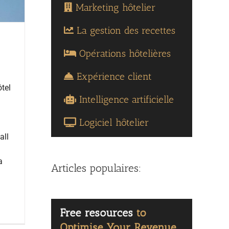
Marketing hôtelier
La gestion des recettes
Opérations hôtelières
Expérience client
ôtel
Intelligence artificielle
Logiciel hôtelier
all
a
Articles populaires: