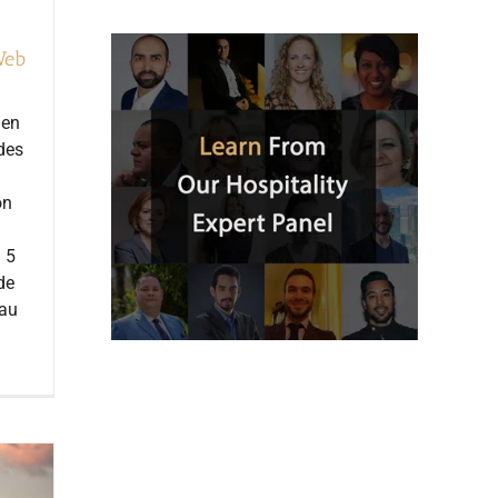
Web
 en
 des
on
. 5
de
 au