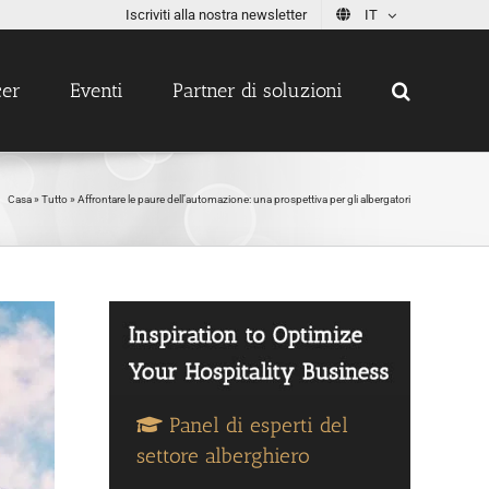
Iscriviti alla nostra newsletter
IT
cer
Eventi
Partner di soluzioni
Casa
»
Tutto
»
Affrontare le paure dell’automazione: una prospettiva per gli albergatori
Panel di esperti del
settore alberghiero