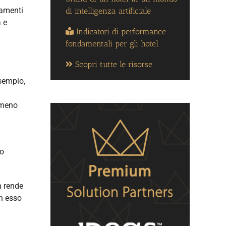
iamenti
di intelligenza artificiale
 e
Indicatori di performance
fondamentali per gli hotel
Scopri tutte le risorse
sempio,
 meno
no
n rende
in esso