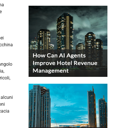
ema
e
ei
acchina
 angolo
ia,
icoli,
 alcuni
oni
cacia