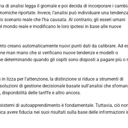
a di analisi legga il giornale e poi decida di incorporare i camb
omiche riportate. Invece, l’analisi può individuare una tendenza
o scenario reale che l’ha causata. Al contrario, gli esseri umani
 mondo reale e modificano le loro ipotesi in base alle nuove
to creano automaticamente nuovi punti dati da calibrare. Ad e
mane man mano che si verificano nuove tendenze e modelli o
mane determinando quando gli ospiti sono disposti a pagare più o
 lizza per l'attenzione, la distinzione si riduce a strumenti di
 soluzioni di gestione decisionale basate sull'analisi che sforna
isponibilità delle tariffe e altro ancora.
dei sistemi di autoapprendimento è fondamentale. Tuttavia, ciò no
ica avere fiducia nei suoi risultati sulla base delle informazioni 