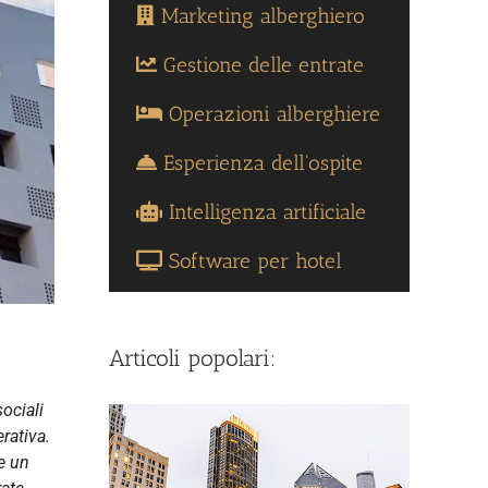
Marketing alberghiero
Gestione delle entrate
Operazioni alberghiere
Esperienza dell'ospite
Intelligenza artificiale
Software per hotel
Articoli popolari:
ociali
rativa.
e un