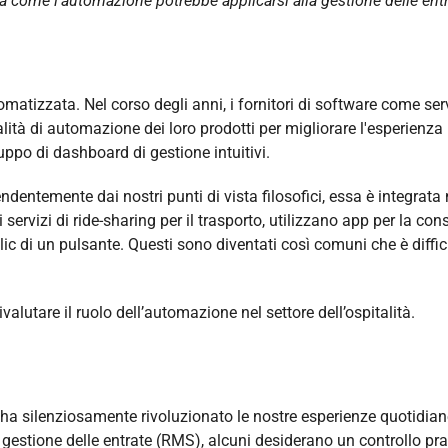
 a come l’automazione potrebbe applicarsi alla gestione delle entr
atizzata. Nel corso degli anni, i fornitori di software come ser
tà di automazione dei loro prodotti per migliorare l'esperienza
luppo di dashboard di gestione intuitivi.
dentemente dai nostri punti di vista filosofici, essa è integrata 
 servizi di ride-sharing per il trasporto, utilizzano app per la co
ic di un pulsante. Questi sono diventati così comuni che è diffic
alutare il ruolo dell’automazione nel settore dell’ospitalità.
ha silenziosamente rivoluzionato le nostre esperienze quotidian
 gestione delle entrate (RMS), alcuni desiderano un controllo pra