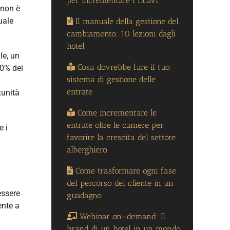
per incrementare i ricavi.
 non è
uale
Il manuale della gestione del
cambiamento: 10 lezioni dagli
hotel
le, un
Cosa dovrebbe fare il tuo
90% dei
sistema di gestione delle
entrate
tunità
Come incrementare le
entrate oltre le camere per
e i
favorire la crescita del settore
alberghiero.
Come trasformare ogni fase
del percorso del cliente in un
essere
guadagno
ente a
Webinar on-demand: Il
brand di un hotel in un mondo