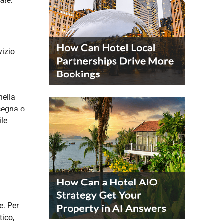
ate.
vizio
nella
nsegna o
ile
e. Per
tico,