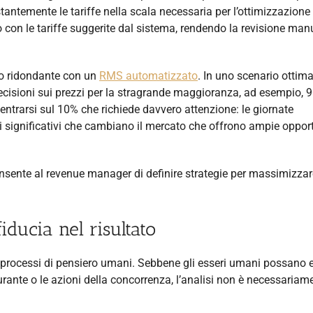
ntemente le tariffe nella scala necessaria per l’ottimizzazione
con le tariffe suggerite dal sistema, rendendo la revisione man
to ridondante con un
RMS automatizzato
. In uno scenario ottima
ioni sui prezzi per la stragrande maggioranza, ad esempio, 
entrarsi sul 10% che richiede davvero attenzione: le giornate
nti significativi che cambiano il mercato che offrono ampie oppor
onsente al revenue manager di definire strategie per massimizzar
iducia nel risultato
 i processi di pensiero umani. Sebbene gli esseri umani possano 
burante o le azioni della concorrenza, l’analisi non è necessariam