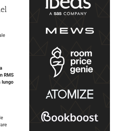
el
ale
ia
 un RMS
a lungo
le
rare