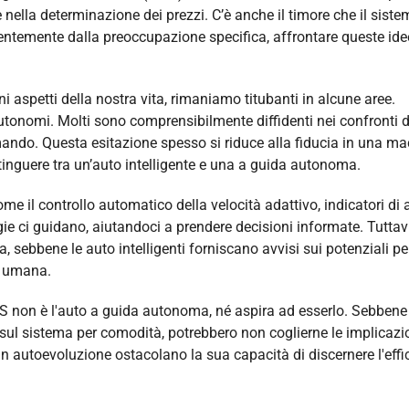
nella determinazione dei prezzi. C’è anche il timore che il sist
entemente dalla preoccupazione specifica, affrontare queste ide
aspetti della nostra vita, rimaniamo titubanti in alcune aree.
 autonomi. Molti sono comprensibilmente diffidenti nei confronti d
ndo. Questa esitazione spesso si riduce alla fiducia in una m
tinguere tra un’auto intelligente e una a guida autonoma.
me il controllo automatico della velocità adattivo, indicatori di
ie ci guidano, aiutandoci a prendere decisioni informate. Tuttav
sebbene le auto intelligenti forniscano avvisi sui potenziali per
e umana.
MS non è l'auto a guida autonoma, né aspira ad esserlo. Sebbene
sul sistema per comodità, potrebbero non coglierne le implicazi
 in autoevoluzione ostacolano la sua capacità di discernere l'effi