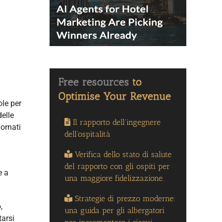
ole per
delle
Il rapporto dell'ingegnere
ornati
dell'ospitalità
Verifica dello stato di salute
del rapporto con gli ospiti per
e a
una maggiore fidelizzazione.
Strategie di prezzo moderne:
,
una guida per gli albergatori
tarsi