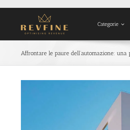
Skip
to
content
Categorie
Affrontare le paure dell’automazione: una p
View
Larger
Image