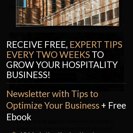
Industria del turismo
RECEIVE FREE,
EXPERT TI
P
S
EVERY TWO WEEKS
TO
GROW YOUR HOSPITALITY
BUSINESS!
Newsletter with Tips to
Optimize Your Business
+ Free
Una guida al marketing della sostenibilità
alberghiera
Ebook
I viaggiatori di oggi non sono solo più istruiti e
informati, ma sono più preoccupati che mai di