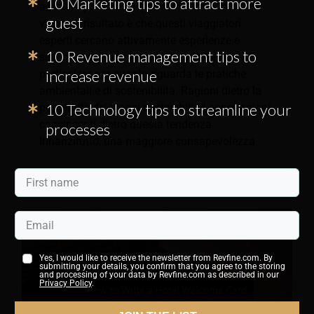
10 Marketing tips to attract more
adottare pratiche responsabili durante i loro
guest
viaggi. Il risultato è che questi viaggiatori
esperti cercano attivamente esperienze e
10 Revenue management tips to
sistemazioni in linea con i loro valori, in
increase revenue
particolare per quanto riguarda le pratiche
ambientali e di sostenibilità. Ragioni dietro la
10 Technology tips to streamline your
popolarità dei viaggi sostenibili Ci sono ragioni
convincenti dietro questa tendenza.
processes
Innanzitutto, una maggiore consapevolezza
Yes, I would like to receive the newsletter from Revfine.com. By
submitting your details, you confirm that you agree to the storing
and processing of your data by Revfine.com as described in our
Privacy Policy
.