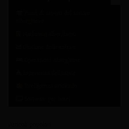
Panel di esperti del settore
alberghiero
Marketing alberghiero
Gestione delle entrate
Operazioni alberghiere
Esperienza dell'ospite
Intelligenza artificiale
Software per hotel
Articoli popolari: