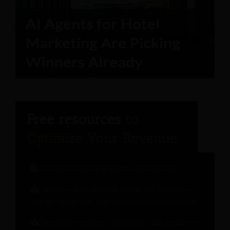
Il rapporto dell'ingegnere dell'ospitalità
Verifica dello stato di salute del rapporto
con gli ospiti per una maggiore fidelizzazione.
Strategie di prezzo moderne: una guida per