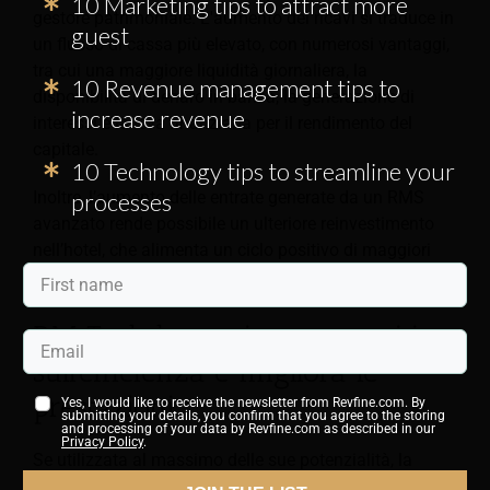
10 Marketing tips to attract more
gestore patrimoniale. L'aumento dei ricavi si traduce in
guest
un flusso di cassa più elevato, con numerosi vantaggi,
tra cui una maggiore liquidità giornaliera, la
10 Revenue management tips to
disponibilità di denaro in banca, la generazione di
increase revenue
interessi e la leva finanziaria per il rendimento del
capitale.
10 Technology tips to streamline your
Inoltre, l’aumento delle entrate generate da un RMS
processes
avanzato rende possibile un ulteriore reinvestimento
nell’hotel, che alimenta un ciclo positivo di maggiori
entrate.
RM Tech ha un impatto positivo
sull'efficienza e migliora le
prestazioni
Yes, I would like to receive the newsletter from Revfine.com. By
submitting your details, you confirm that you agree to the storing
and processing of your data by Revfine.com as described in our
Privacy Policy
.
Se utilizzata al massimo delle sue potenzialità, la
tecnologia revenue management può avere un impatto