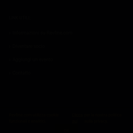
LINK UTILI:
Informazioni su Revfine.com
Diventare socio
Aggiungi un evento
Contatto
© 2026
Revfine.com
-
Termini e condizioni pubblicitari
-
politica sulla
Revfine.com utilizza cookie
Clicca
per la nostra politica
riservatezza
.
funzionali e analitici.
qui
sulla privacy.
LinkedIn
X
Facebook
Instagram
RSS
OK