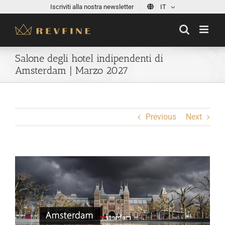
Skip
Iscriviti alla nostra newsletter
IT
to
content
Salone degli hotel indipendenti di
Amsterdam | Marzo 2027
Previous
Next
View
Larger
Image