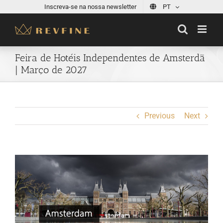
Skip
Inscreva-se na nossa newsletter
PT
to
content
Feira de Hotéis Independentes de Amsterdã
| Março de 2027
Previous
Next
View
Larger
Image