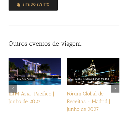
SITE DO EVENTO
Outros eventos de viagem:
ILTM Ásia-Pacífico |
Fórum Global de
I
Junho de 2027
Receitas - Madrid |
2
Junho de 2027