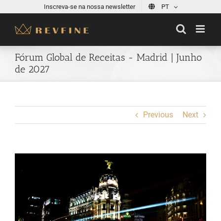
Skip
Inscreva-se na nossa newsletter
PT
to
content
Fórum Global de Receitas - Madrid | Junho
de 2027
Previous
Next
View
Larger
Image