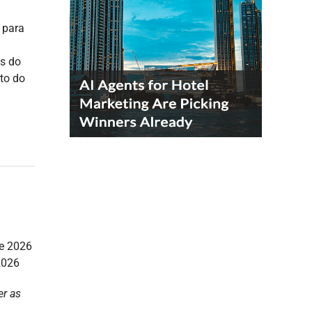
 para
es do
nto do
de 2026
2026
er as