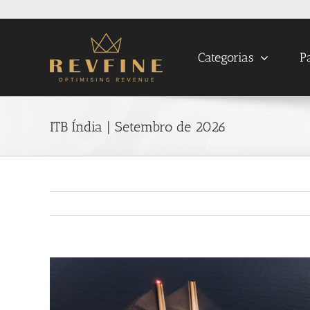
Skip
to
content
Categorias
P
ITB Índia | Setembro de 2026
View
Larger
Image