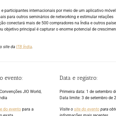
s e participantes internacionais por meio de um aplicativo móvel
ais para outros seminários de networking e estimular relações
ção conectará mais de 500 compradores na Índia e outros país
eu objetivo principal é capturar o enorme potencial de crescime
o site da
ITB Índia
.
o evento:
Data e registro:
 Convenções JIO World,
Primeira data: 1 de setembro 
ndia
Data limite: 3 de setembro de 
te do evento
para a
Visite o
site do evento
para obt
o exata.
informações mais recentes.