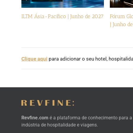
ILTM Ásia-Pacífico | Junho de 2027
Fórum Glo
| Junho d
Clique aqui
para adicionar o seu hotel, hospitalid
Revfine.com
é a plataforma de conhecimento para a
indústria de hospitalidade e viagens.