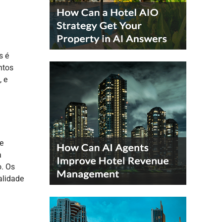
s é
ntos
, e
e
a
o. Os
alidade