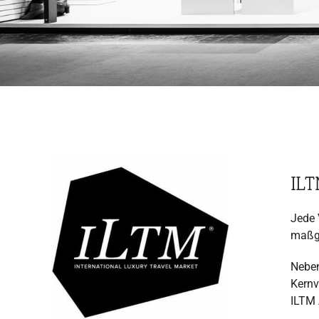
IL
Jede 
maßge
Neben
Kernv
ILTM 