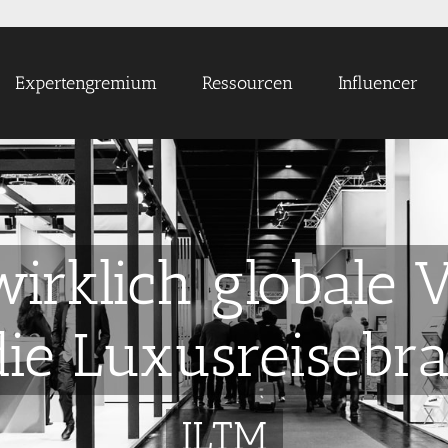
Expertengremium
Ressourcen
Influencer
wirklich globale 
die Luxusreisebr
ILTM