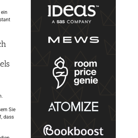
 ein
stant
ch
els
n.
ern Sie
f, dass
edien