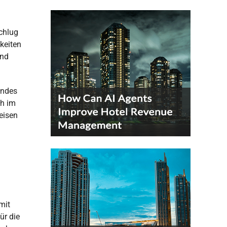
schlug
keiten
und
endes
ch im
eisen
mit
ür die