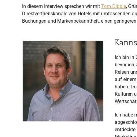
In diesem Interview sprechen wir mit
Tom Dibble
, Grü
Direktvertriebskanäle von Hotels mit umfassenden dig
Buchungen und Markenbekanntheit, einen geringeren B
Kanns
Ich bin in
bevor ich 
Reisen und
auf einem
haben. Dur
Kulturen u
Wertschätz
Ich habe 
abgeschlos
entdeckte
Marketing