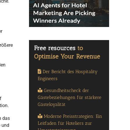
nche.
er
rößere
den
Der Bericht des Hospitality
Engineers
Gesundheitscheck der
Gästebeziehungen für stärkere
f
Gästeloyalität
tion.
Moderne Preisstrategien: Ein
h das
Leitfaden für Hoteliers zur
e und