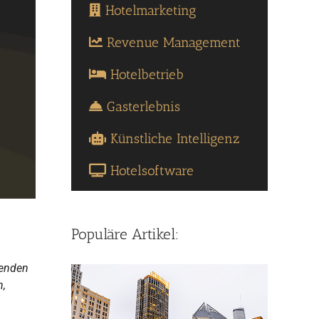
Hotelmarketing
Revenue Management
Hotelbetrieb
Gasterlebnis
Künstliche Intelligenz
Hotelsoftware
Populäre Artikel:
renden
n,