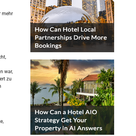
r mehr
ht,
n war,
rt zu
n
e,