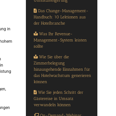
Umsatzsteigerung
Das Change-Management-
Handbuch: 10 Lektionen aus
der Hotelbranche
ung in
Was Ihr Revenue-
Management-System leisten
f hohem
sollte
Wie Sie über die
n
Zimmerbelegung
in
hinausgehende Einnahmen für
istung
das Hotelwachstum generieren
können
gen,
Wie Sie jeden Schritt der
Gästereise in Umsatz
verwandeln können
tungen
On-Demand-Webinar: