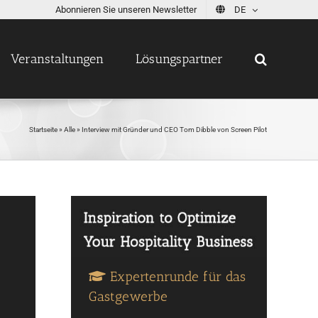
Abonnieren Sie unseren Newsletter
DE
Veranstaltungen
Lösungspartner
Startseite
»
Alle
»
Interview mit Gründer und CEO Tom Dibble von Screen Pilot
Expertenrunde für das
Gastgewerbe