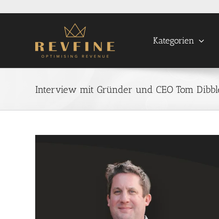
Skip
to
content
Kategorien
Interview mit Gründer und CEO Tom Dibble
View
Larger
Image