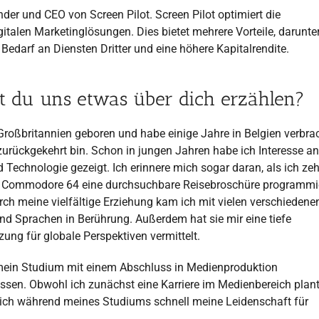
nder und CEO von Screen Pilot. Screen Pilot optimiert die
italen Marketinglösungen. Dies bietet mehrere Vorteile, darunte
edarf an Diensten Dritter und eine höhere Kapitalrendite.
t du uns etwas über dich erzählen?
 Großbritannien geboren und habe einige Jahre in Belgien verbrac
zurückgekehrt bin. Schon in jungen Jahren habe ich Interesse an
 Technologie gezeigt. Ich erinnere mich sogar daran, als ich zeh
 Commodore 64 eine durchsuchbare Reisebroschüre programmie
ch meine vielfältige Erziehung kam ich mit vielen verschiedene
nd Sprachen in Berührung. Außerdem hat sie mir eine tiefe
ung für globale Perspektiven vermittelt.
mein Studium mit einem Abschluss in Medienproduktion
sen. Obwohl ich zunächst eine Karriere im Medienbereich plant
 ich während meines Studiums schnell meine Leidenschaft für
.