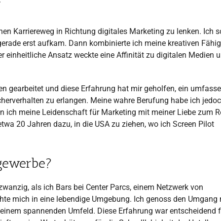
nen Karriereweg in Richtung digitales Marketing zu lenken. Ich 
gerade erst aufkam. Dann kombinierte ich meine kreativen Fähig
 einheitliche Ansatz weckte eine Affinität zu digitalen Medien 
en gearbeitet und diese Erfahrung hat mir geholfen, ein umfass
cherverhalten zu erlangen. Meine wahre Berufung habe ich jedo
nn ich meine Leidenschaft für Marketing mit meiner Liebe zum R
etwa 20 Jahren dazu, in die USA zu ziehen, wo ich Screen Pilot
tgewerbe?
wanzig, als ich Bars bei Center Parcs, einem Netzwerk von
brachte mich in eine lebendige Umgebung. Ich genoss den Umgang 
einem spannenden Umfeld. Diese Erfahrung war entscheidend f