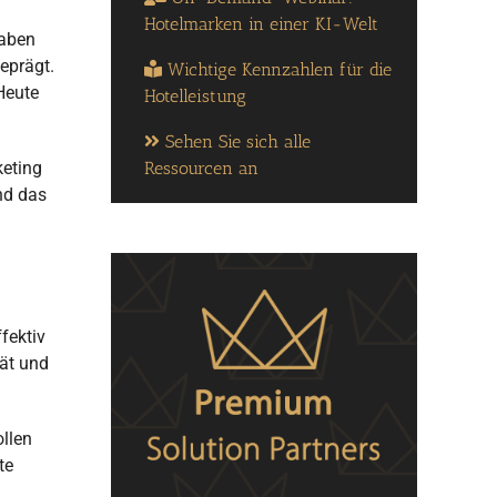
Hotelmarken in einer KI-Welt
haben
eprägt.
Wichtige Kennzahlen für die
Heute
Hotelleistung
Sehen Sie sich alle
Ressourcen an
keting
nd das
fektiv
tät und
llen
te