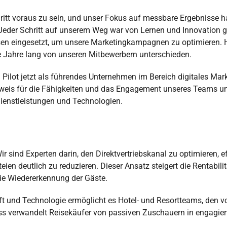
itt voraus zu sein, und unser Fokus auf messbare Ergebnisse 
eder Schritt auf unserem Weg war von Lernen und Innovation g
ysen eingesetzt, um unsere Marketingkampagnen zu optimieren. 
le Jahre lang von unseren Mitbewerbern unterschieden.
 Pilot jetzt als führendes Unternehmen im Bereich digitales Mar
in Beweis für die Fähigkeiten und das Engagement unseres Teams u
Dienstleistungen und Technologien.
ir sind Experten darin, den Direktvertriebskanal zu optimieren, ef
ien deutlich zu reduzieren. Dieser Ansatz steigert die Rentabili
die Wiedererkennung der Gäste.
t und Technologie ermöglicht es Hotel- und Resortteams, den vo
ess verwandelt Reisekäufer von passiven Zuschauern in engagier