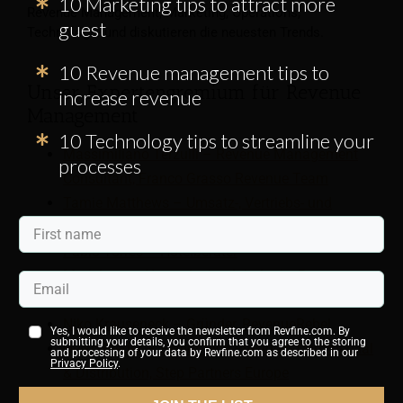
10 Marketing tips to attract more
Revenue Management, Marketing, Operations,
guest
Technologie und diskutieren die neuesten Trends.
10 Revenue management tips to
Unser Expertengremium für Revenue
increase revenue
Management
10 Technology tips to streamline your
Massimiliano Terzulli – Revenue Management
processes
Consultant, Franco Grasso Revenue Team
Tamie Matthews – Umsatz-, Vertriebs- und
Marketingberaterin, RevenYou
Pablo Torres – Hotelberater
Mariska van Heemskerk – Inhaberin, Revenue
Management Works
Niko Krauseneck – Gründer, RevenueRebel
Yes, I would like to receive the newsletter from Revfine.com. By
submitting your details, you confirm that you agree to the storing
Heiko Rieder – Senior Vice President Commercial
and processing of your data by Revfine.com as described in our
Privacy Policy
.
& Distribution, Step Partners Europe
Chaya Kowal – Director of Revenue