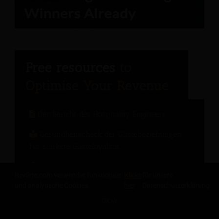
Der Bericht des Hospitality Engineers
Gesundheitscheck der Gästebeziehungen
für stärkere Gästeloyalität
Moderne Preisstrategien: Ein Leitfaden für
Revfine.com verwendet funktionale
Klicke
für unsere
Hoteliers zur Umsatzsteigerung
und analytische Cookies.
hier
Datenschutzerklärung.
Das Change-Management-Handbuch: 10
OKAY
TEILE DIESEN ARTIKEL
Lektionen aus der Hotelbranche