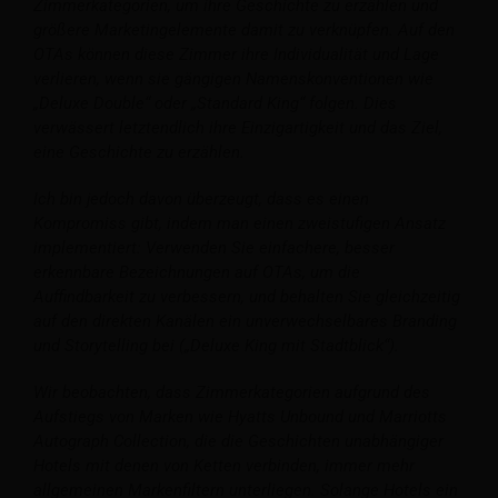
Zimmerkategorien, um ihre Geschichte zu erzählen und
größere Marketingelemente damit zu verknüpfen. Auf den
OTAs können diese Zimmer ihre Individualität und Lage
verlieren, wenn sie gängigen Namenskonventionen wie
„Deluxe Double“ oder „Standard King“ folgen. Dies
verwässert letztendlich ihre Einzigartigkeit und das Ziel,
eine Geschichte zu erzählen.
Ich bin jedoch davon überzeugt, dass es einen
Kompromiss gibt, indem man einen zweistufigen Ansatz
implementiert: Verwenden Sie einfachere, besser
erkennbare Bezeichnungen auf OTAs, um die
Auffindbarkeit zu verbessern, und behalten Sie gleichzeitig
auf den direkten Kanälen ein unverwechselbares Branding
und Storytelling bei („Deluxe King mit Stadtblick“).
Wir beobachten, dass Zimmerkategorien aufgrund des
Aufstiegs von Marken wie Hyatts Unbound und Marriotts
Autograph Collection, die die Geschichten unabhängiger
Hotels mit denen von Ketten verbinden, immer mehr
allgemeinen Markenfiltern unterliegen. Solange Hotels ein