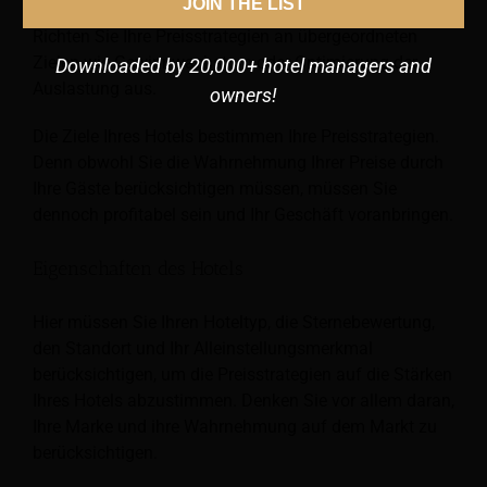
JOIN THE LIST
Richten Sie Ihre Preisstrategien an übergeordneten
Zielen wie Gewinnwachstum oder Optimierung der
Downloaded by 20,000+ hotel managers and
Auslastung aus.
owners!
Die Ziele Ihres Hotels bestimmen Ihre Preisstrategien.
Denn obwohl Sie die Wahrnehmung Ihrer Preise durch
Ihre Gäste berücksichtigen müssen, müssen Sie
dennoch profitabel sein und Ihr Geschäft voranbringen.
Eigenschaften des Hotels
Hier müssen Sie Ihren Hoteltyp, die Sternebewertung,
den Standort und Ihr Alleinstellungsmerkmal
berücksichtigen, um die Preisstrategien auf die Stärken
Ihres Hotels abzustimmen. Denken Sie vor allem daran,
Ihre Marke und ihre Wahrnehmung auf dem Markt zu
berücksichtigen.