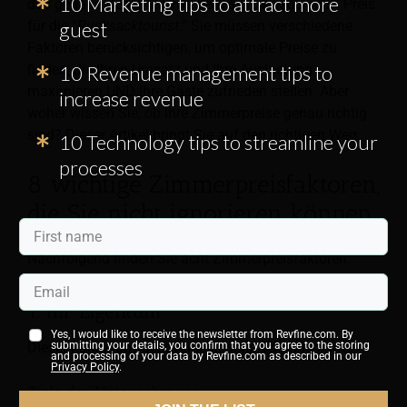
10 Marketing tips to attract more
das genaue Gegenteil von dem sein, was
gerecht
” Preis
für die “
Rucksacktourist
.“ Sie müssen verschiedene
guest
Faktoren berücksichtigen, um optimale Preise zu
finden, die Ihren Umsatz und Ihre Auslastung
10 Revenue management tips to
maximieren UND Ihre Gäste zufrieden stellen. Aber
increase revenue
woher wissen Sie, ob Ihre Zimmerpreise genau richtig
sind? Dieser Artikel bringt Sie auf den richtigen Weg.
10 Technology tips to streamline your
processes
8 wichtige Zimmerpreisfaktoren,
die Sie nicht ignorieren können
Nachfolgend finden Sie acht Zimmerpreisfaktoren.
1. Ihr Eigentum
Yes, I would like to receive the newsletter from Revfine.com. By
Dieser Faktor umfasst verschiedene Variablen, wie:
submitting your details, you confirm that you agree to the storing
and processing of your data by Revfine.com as described in our
Privacy Policy
.
Ziele des Unternehmens