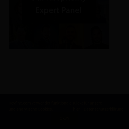
Revfine.com verwendet funktionale
Klicke
für unsere
und analytische Cookies.
hier
Datenschutzerklärung.
OKAY
TEILE DIESEN ARTIKEL
Revfine.com
ist die Wissensplattform für die Hotel-