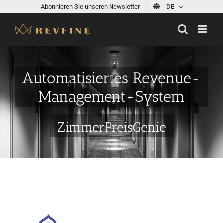
Skip
Abonnieren Sie unseren Newsletter
DE
to
content
Automatisiertes Revenue-
Management-System
ZimmerPreisGenie