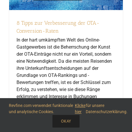
8 Tipps zur Verbesserung der OTA-
Conversion-Raten
In der hart umkämpften Welt des Online-
Gastgewerbes ist die Beherrschung der Kunst
der OTA-Einträge nicht nur ein Vorteil, sondern
eine Notwendigkeit. Da die meisten Reisenden
ihre Unterkunftsentscheidungen auf der
Grundlage von OTA-Rankings und -
Bewertungen treffen, ist es der Schlüssel zum
Erfolg, zu verstehen, wie sie diese Ränge
erklimmen und Interesse in Buchungen
umwandeln können. Ihr OTA-Eintrag kann
Revfine.com verwendet funktionale
Klicke
für unsere
zwischen einem gefüllten Raum und einem leer
und analytische Cookies.
hier
Datenschutzerklärung.
bleibenden Raum unterscheiden. 8 wichtige
OKAY
Tipps, die Ihnen helfen, die OTA-Conversion-
Raten zu verbessern