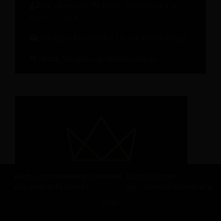
On-Demand-Webinar: Hotelmarken in
einer KI-Welt
Wichtige Kennzahlen für die Hotelleistung
Sehen Sie sich alle Ressourcen an
Revfine.com verwendet funktionale
Klicke
für unsere
und analytische Cookies.
hier
Datenschutzerklärung.
OKAY
TEILE DIESEN ARTIKEL