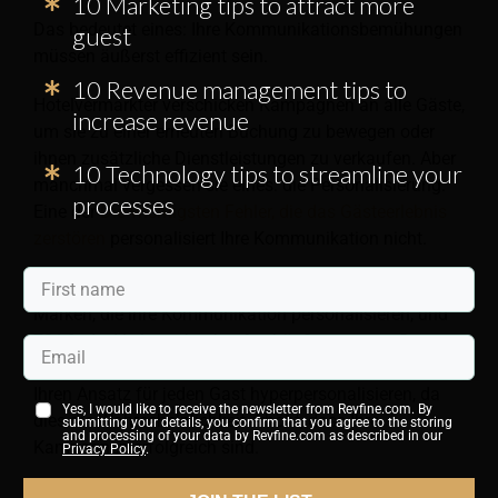
10 Marketing tips to attract more
Das bedeutet eines: Ihre Kommunikationsbemühungen
guest
müssen äußerst effizient sein.
10 Revenue management tips to
Hotelvermarkter verschicken Kampagnen an alle Gäste,
increase revenue
um sie zu einer erneuten Buchung zu bewegen oder
ihnen zusätzliche Dienstleistungen zu verkaufen. Aber
10 Technology tips to streamline your
manchmal vergessen sie eines: die Personalisierung.
processes
Eine der
Die wichtigsten Fehler, die das Gästeerlebnis
zerstören
personalisiert Ihre Kommunikation nicht.
Laut McKinsey kaufen 761 % der Verbraucher eher bei
Marken, die ihre Kommunikation personalisieren, und
781 % der Verbraucher kaufen häufiger erneut. Das
bedeutet, dass Sie große Chancen haben, wenn Sie
Ihren Ansatz für jeden Gast hyperpersonalisieren, da
Yes, I would like to receive the newsletter from Revfine.com. By
dies die Wahrscheinlichkeit erhöht, dass Ihre
submitting your details, you confirm that you agree to the storing
and processing of your data by Revfine.com as described in our
Kampagnen erfolgreich sind.
Privacy Policy
.
Dies erreichen Sie, indem Sie alle Gästedaten auf allen