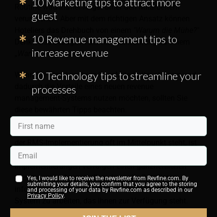
10 Marketing tips to attract more
Routine wird immer Angst unter den Mitarbeitern
guest
verursachen. Aber mit dem richtigen Ansatz können
Hoteliers das Drehbuch von einem
"Warum die Mühe?"
10 Revenue management tips to
Denkweise bezüglich der RMS-Einführung zu einem
increase revenue
„
Warum nicht?
" Denkweise.
10 Technology tips to streamline your
Wenn Sie die Akzeptanz Ihrer Mitarbeiter steigern und
dadurch die Vorteile eines neuen revenue
processes
management-Systems nutzen möchten, sollten Sie
diese bewährten Tipps beachten.
Obwohl die technische Arbeit im Zusammenhang mit
der RMS-Implementierung oft im Mittelpunkt steht, ist
sie nur ein Teil der Gleichung. Die besten
Implementierungen verfolgen einen ganzheitlichen
Ansatz, um sicherzustellen, dass alle Beteiligten
Yes, I would like to receive the newsletter from Revfine.com. By
submitting your details, you confirm that you agree to the storing
informiert, begeistert und bereit sind, mit dem neuen
and processing of your data by Revfine.com as described in our
Privacy Policy
.
System zu arbeiten, das ihnen zur Verfügung steht.