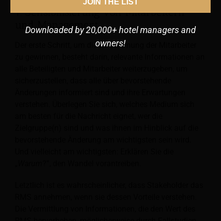
JOIN THE LIST
1. Sensibilisierung von Mitarbeitern
und Management
Downloaded by 20,000+ hotel managers and
owners!
Der erste Schritt, um die Zustimmung der Mitarbeiter
zu gewinnen, besteht darin, relevante Informationen an
alle Beteiligten und Mitarbeiter weiterzugeben, um
sicherzustellen, dass alle über bevorstehende
Änderungen informiert sind und ihre Erwartungen
verstehen. Überlegen Sie sich, welches Medium sich
am besten für die Nachricht eignet, wer die
Zielgruppe(n) sind und was ihnen im Hinblick auf die
bevorstehende Änderung am wichtigsten sein wird.
Und vielleicht am wichtigsten: Erklären Sie die
„
Warum
?”, den Wandel vorantreiben.
Letztlich ist es wahrscheinlicher, dass Stakeholder das
RMS annehmen, wenn sie dessen Vorteile verstehen.
Die Vermittlung von Informationen, die den Wert des
RMS hervorheben, möglicherweise durch Fallstudien,