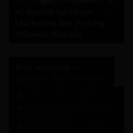
Der Bericht des Hospitality Engineers
Gesundheitscheck der Gästebeziehungen
für stärkere Gästeloyalität
Moderne Preisstrategien: Ein Leitfaden für