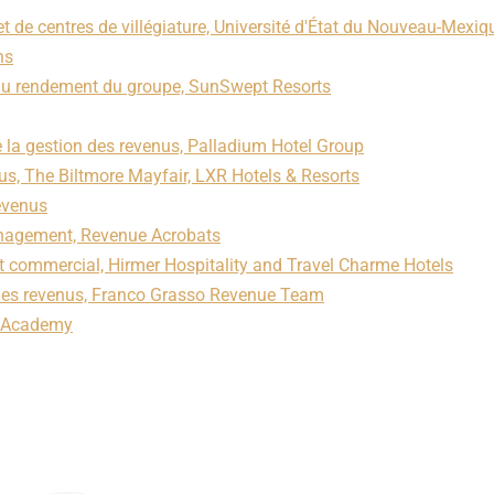
t de centres de villégiature, Université d'État du Nouveau-Mexiq
ns
du rendement du groupe, SunSwept Resorts
 la gestion des revenus, Palladium Hotel Group
us, The Biltmore Mayfair, LXR Hotels & Resorts
revenus
anagement, Revenue Acrobats
t commercial, Hirmer Hospitality and Travel Charme Hotels
 des revenus, Franco Grasso Revenue Team
ty Academy