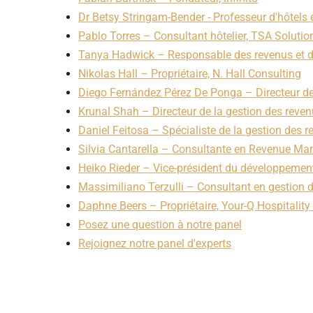
Dr Betsy Stringam-Bender - Professeur d'hôtels e
Pablo Torres – Consultant hôtelier, TSA Solutio
Tanya Hadwick – Responsable des revenus et 
Nikolas Hall – Propriétaire, N. Hall Consulting
Diego Fernández Pérez De Ponga – Directeur de
Krunal Shah – Directeur de la gestion des reven
Daniel Feitosa – Spécialiste de la gestion des 
Silvia Cantarella – Consultante en Revenue M
Heiko Rieder – Vice-président du développemen
Massimiliano Terzulli – Consultant en gestion
Daphne Beers – Propriétaire, Your-Q Hospitali
Posez une question à notre panel
Rejoignez notre panel d'experts