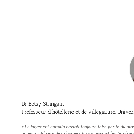
Dr Betsy Stringam
Professeur d'hôtellerie et de villégiature, Uni
« Le jugement humain devrait toujours faire partie du pr
revenus utilisent des données historiques et les tendanc