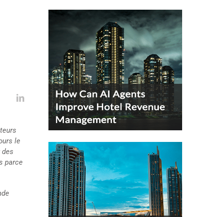
ateurs
ours le
r des
s parce
nde