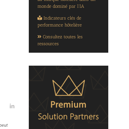
monde dominé par l’IA
Indicateurs clés de
performance hôtelière
Consultez toutes les
ressources
peut