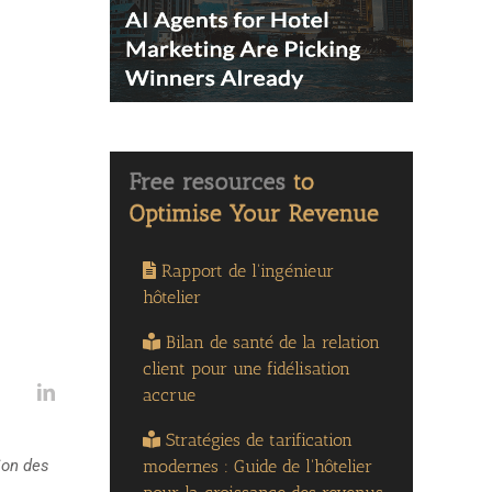
Rapport de l'ingénieur
hôtelier
Bilan de santé de la relation
client pour une fidélisation
accrue
Stratégies de tarification
modernes : Guide de l'hôtelier
ion des