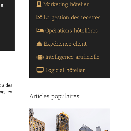
Marketing hôtelier
se
La gestion des recettes
Opérations hôtelières
Expérience client
Intelligence artificielle
Logiciel hôtelier
t à des
ng, les
Articles populaires: