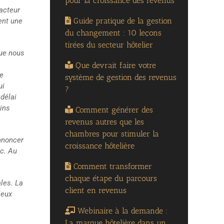
pour la croissance des revenus
facteur
Guide pratique de la gestion
ent une
du changement : 10 leçons
tirées du secteur hôtelier
que nous
Que devrait faire votre
de
système de gestion des revenus
ui
?
délai
ains
Comment générer des
revenus autres que les
chambres pour stimuler la
nnoncer
croissance hôtelière
tc. Au
Comment transformer
chaque étape du parcours
ales. La
client en revenus
ieux
Webinaire à la demande :
La marque hôtelière dans un