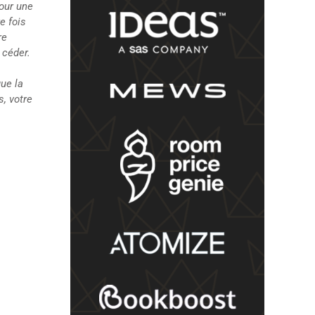
pour une
e fois
re
 céder.
que la
, votre