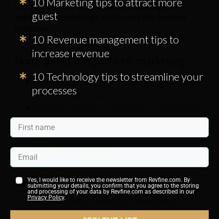
10 Marketing tips to attract more
tels que la gestion des revenus, le marketing, les
guest
opérations, la technologie et discutent des dernières
tendances.
10 Revenue management tips to
increase revenue
Notre panel d'experts en marketing
10 Technology tips to streamline your
Moriya Rockman – Chef du marketing, Smiling
processes
House Luxury Global
Michael J. Goldrich – Fondateur et conseiller en
chef, Vivander
Thom de Graaf – Spécialiste du marketing en
ligne, The Orange Studio
Kamila Zawadzka – Responsable marketing, The
Orange Studio
Yes, I would like to receive the newsletter from Revfine.com. By
submitting your details, you confirm that you agree to the storing
Luminita Mardale – Directrice du marketing et du
and processing of your data by Revfine.com as described in our
Privacy Policy
.
développement commercial, Vienna House
Max Starkov - Professeur adjoint de technologie