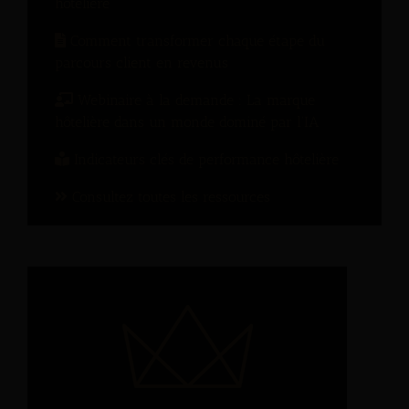
hôtelière
Comment transformer chaque étape du
parcours client en revenus
Webinaire à la demande : La marque
hôtelière dans un monde dominé par l’IA
Indicateurs clés de performance hôtelière
Consultez toutes les ressources