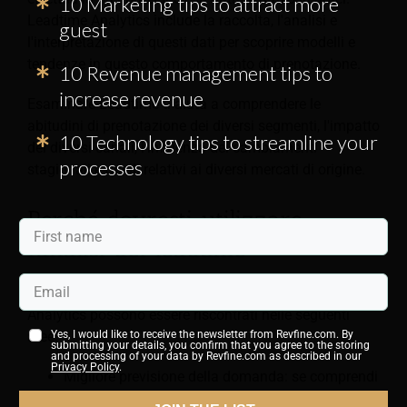
10 Marketing tips to attract more
Leadtime Analytics include la raccolta, l'analisi e
guest
l'interpretazione di questi dati per scoprire modelli e
tendenze in questo comportamento di prenotazione.
10 Revenue management tips to
increase revenue
Esaminare Leadtime ti aiuta a comprendere le
abitudini di prenotazione dei diversi segmenti, l'impatto
10 Technology tips to streamline your
dei diversi canali, l'influenza dei cambiamenti
processes
stagionali e quelli relativi ai diversi mercati di origine.
Perché dovresti utilizzare
l'analisi dei leadtime
I principali vantaggi derivanti dall’utilizzo di Leadtime
Analytics possono essere riscontrati nelle seguenti
aree:
Yes, I would like to receive the newsletter from Revfine.com. By
submitting your details, you confirm that you agree to the storing
and processing of your data by Revfine.com as described in our
Privacy Policy
.
Migliore previsione della domanda: se comprendi
bene i modelli e le tendenze dei tempi di