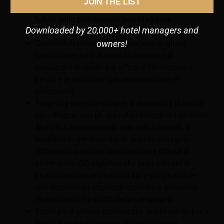
JOIN THE LIST
consegna, sarai in grado di prevedere le tendenze
future delle prenotazioni con maggiore
Downloaded by 20,000+ hotel managers and
precisione.
Gestione dei ricavi migliorata: una migliore
owners!
valutazione della domanda consente di
modificare in modo più efficace l'inventario, i
prezzi e le restrizioni per massimizzare le
prestazioni.
Targeting delle campagne di marketing in modo
più efficace: con gli approfondimenti di Leadtime
Analytics comprenderai non solo i modelli di
leadtime in generale ma in grande dettaglio
attraverso qualsiasi combinazione filtrata di
dimensioni. Ciò significa che puoi attivare le
promozioni nei momenti in cui è più probabile
che determinati segmenti cerchino e prenotino,
aumentando l'impatto della campagna.
Strategie di prezzo ottimizzate: analizzando più a
fondo il comportamento di prenotazione,