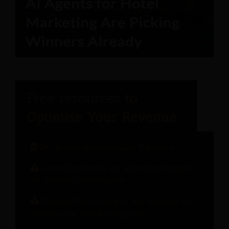
Der Bericht des Hospitality Engineers
Gesundheitscheck der Gästebeziehungen
für stärkere Gästeloyalität
Moderne Preisstrategien: Ein Leitfaden für
Hoteliers zur Umsatzsteigerung