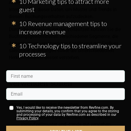
10 Marketing tips to attract more
Analytics umfasst die Erfassung, Analyse und
guest
Interpretation dieser Daten, um Muster und Trends in
diesem Buchungsverhalten aufzudecken.
10 Revenue management tips to
Durch die Untersuchung der Vorlaufzeit können Sie die
increase revenue
Buchungsgewohnheiten verschiedener Segmente, die
Auswirkungen verschiedener Kanäle und den Einfluss
10 Technology tips to streamline your
saisonaler Änderungen sowie die unterschiedlichen
processes
Herkunftsmärkte besser verstehen.
Warum Sie Leadtime Analytics
verwenden sollten
Die Hauptvorteile der Nutzung von Leadtime Analytics
liegen in den folgenden Bereichen:
Yes, I would like to receive the newsletter from Revfine.com. By
submitting your details, you confirm that you agree to the storing
and processing of your data by Revfine.com as described in our
Bessere Nachfrageprognosen: Wenn Sie die
Privacy Policy
.
Vorlaufzeitmuster und -trends gut verstehen,