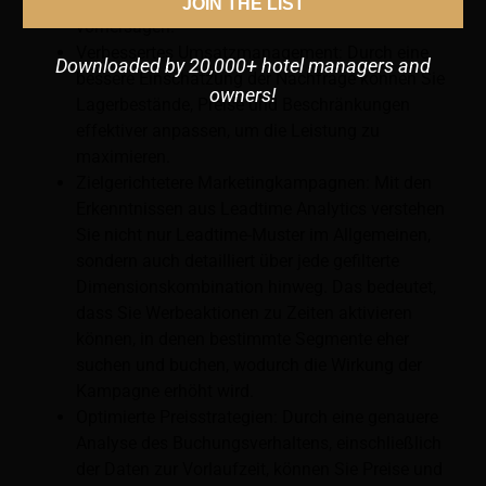
können Sie zukünftige Buchungstrends genauer
JOIN THE LIST
vorhersagen.
Verbessertes Umsatzmanagement: Durch eine
Downloaded by 20,000+ hotel managers and
bessere Einschätzung der Nachfrage können Sie
owners!
Lagerbestände, Preise und Beschränkungen
effektiver anpassen, um die Leistung zu
maximieren.
Zielgerichtetere Marketingkampagnen: Mit den
Erkenntnissen aus Leadtime Analytics verstehen
Sie nicht nur Leadtime-Muster im Allgemeinen,
sondern auch detailliert über jede gefilterte
Dimensionskombination hinweg. Das bedeutet,
dass Sie Werbeaktionen zu Zeiten aktivieren
können, in denen bestimmte Segmente eher
suchen und buchen, wodurch die Wirkung der
Kampagne erhöht wird.
Optimierte Preisstrategien: Durch eine genauere
Analyse des Buchungsverhaltens, einschließlich
der Daten zur Vorlaufzeit, können Sie Preise und