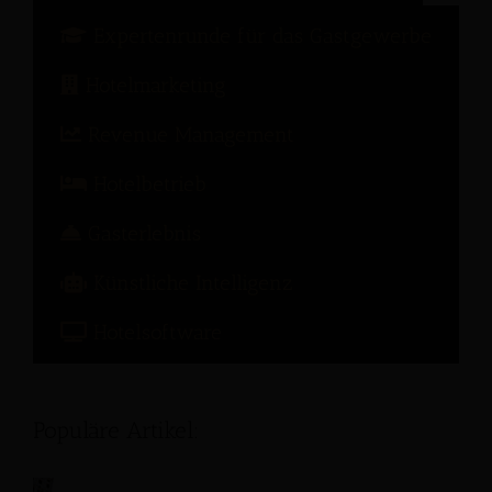
Expertenrunde für das Gastgewerbe
Hotelmarketing
Revenue Management
Hotelbetrieb
Gasterlebnis
Künstliche Intelligenz
Hotelsoftware
Populäre Artikel: