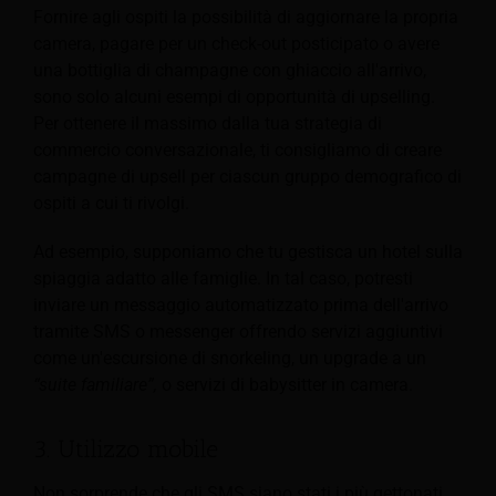
Fornire agli ospiti la possibilità di aggiornare la propria
camera, pagare per un check-out posticipato o avere
una bottiglia di champagne con ghiaccio all'arrivo,
sono solo alcuni esempi di opportunità di upselling.
Per ottenere il massimo dalla tua strategia di
commercio conversazionale, ti consigliamo di creare
campagne di upsell per ciascun gruppo demografico di
ospiti a cui ti rivolgi.
Ad esempio, supponiamo che tu gestisca un hotel sulla
spiaggia adatto alle famiglie. In tal caso, potresti
inviare un messaggio automatizzato prima dell'arrivo
tramite SMS o messenger offrendo servizi aggiuntivi
come un'escursione di snorkeling, un upgrade a un
“suite familiare”,
o servizi di babysitter in camera.
3. Utilizzo mobile
Non sorprende che gli SMS siano stati i più gettonati