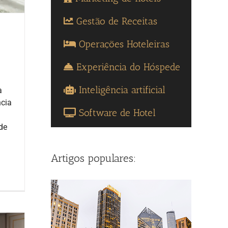
Gestão de Receitas
Operações Hoteleiras
Experiência do Hóspede
Inteligência artificial
a
ncia
Software de Hotel
.
de
Artigos populares: