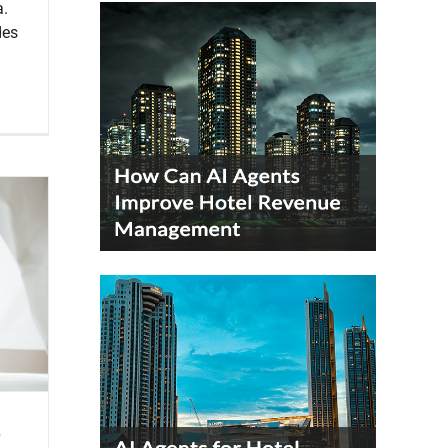
a.
des
e