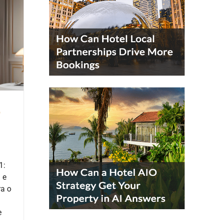
o
1:
 e
ra o
e