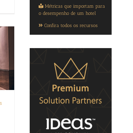
Métricas que importam para
o desempenho de um hotel
Confira todos os recursos
s