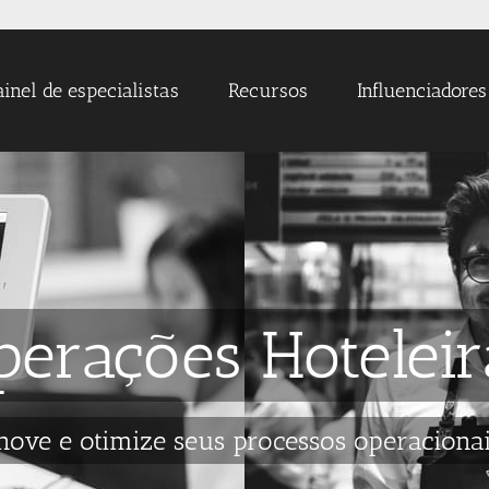
ainel de especialistas
Recursos
Influenciadores
perações Hoteleir
nove e otimize seus processos operaciona