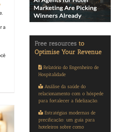
o
e.
r a
ocê
Relatório do Engenheiro de
Hospitalidade
Análise da saúde do
relacionamento com o hóspede
para fortalecer a fidelização.
Estratégias modernas de
precificação: um guia para
hoteleiros sobre como