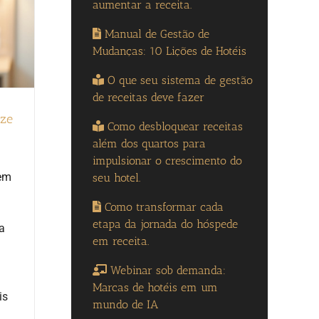
aumentar a receita.
Manual de Gestão de
Mudanças: 10 Lições de Hotéis
O que seu sistema de gestão
de receitas deve fazer
ize
Como desbloquear receitas
além dos quartos para
impulsionar o crescimento do
tem
seu hotel.
Como transformar cada
etapa da jornada do hóspede
a
em receita.
Webinar sob demanda:
Marcas de hotéis em um
is
mundo de IA