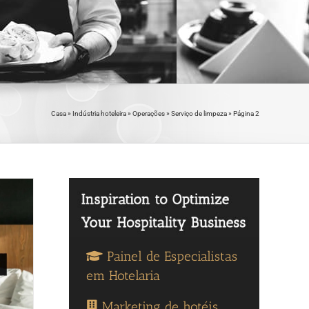
Casa
»
Indústria hoteleira
»
Operações
»
Serviço de limpeza
»
Página 2
Painel de Especialistas
em Hotelaria
Marketing de hotéis