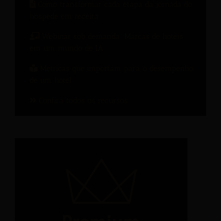
Como transformar cada etapa da jornada do
hóspede em receita.
Webinar sob demanda: Marcas de hotéis
em um mundo de IA
Métricas que importam para o desempenho
de um hotel
Confira todos os recursos