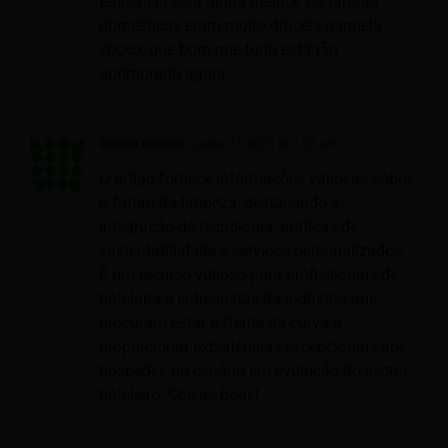
tendência será ainda melhor. As tarefas
domésticas eram muito difíceis naquela
época; que bom que tudo está tão
aprimorado agora.
Gilliane Williams
junho 21, 2023 at 9:22 am
- Reply
O artigo fornece informações valiosas sobre
o futuro da limpeza, destacando a
integração de tecnologia, práticas de
sustentabilidade e serviços personalizados.
É um recurso valioso para profissionais de
hotelaria e entusiastas da indústria que
procuram estar à frente da curva e
proporcionar experiências excepcionais aos
hóspedes no cenário em evolução do sector
hoteleiro. Coisas boas!