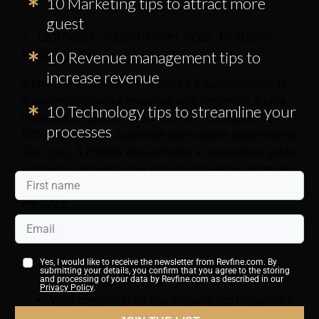
10 Marketing tips to attract more
guest
1. Limpeza Sustentável com Práticas
Ecológicas
10 Revenue management tips to
increase revenue
A primeira tendência de limpeza é a sustentabilidade.
A sustentabilidade é mais que uma tendência; é uma
10 Technology tips to streamline your
necessidade global. De acordo com a pesquisa Skift,
processes
83% dos viajantes acreditam que viagens sustentáveis
são vitais. À medida que aumenta a consciência sobre
o impacto ambiental das práticas hoteleiras, defender
a sustentabilidade deve ser o foco de todos os hotéis
em 2023.
Aqui está o porquê:
Yes, I would like to receive the newsletter from Revfine.com. By
Tornar-se ecológico reduz os efeitos adversos
submitting your details, you confirm that you agree to the storing
and processing of your data by Revfine.com as described in our
sobre o meio ambiente
Privacy Policy
.
Você conquistará a boa vontade dos hóspedes e
atenderá às suas expectativas