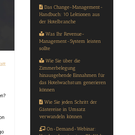
Das Change-Management-
Handbuch: 10 Lektionen aus
der Hotelbranche
Was Ihr Revenue-
Management-System leisten
sollte
Wie Sie über die
att
Zimmerbelegung
hinausgehende Einnahmen für
das Hotelwachstum generieren
können
en?
Wie Sie jeden Schritt der
Gästereise in Umsatz
verwandeln können
on
On-Demand-Webinar:
go