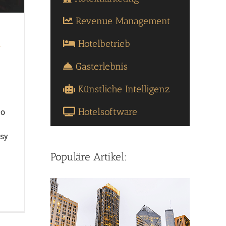
Revenue Management
Hotelbetrieb
?
Gasterlebnis
Künstliche Intelligenz
Hotelsoftware
lo
tsy
Populäre Artikel: