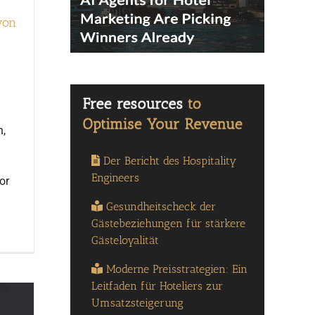
von
n,
Der Bericht des Hospitality
Engineers
or
Gesundheitscheck der
Gästebeziehungen für stärkere
Gästeloyalität
Moderne Preisstrategien: Ein
Leitfaden für Hoteliers zur
Umsatzsteigerung