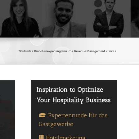
Startseite
»
Branchenexpertengremium
»
Revenue Management
»
Seite 2
Expertenrunde für das
Gastgewerbe
Hotelmarketing