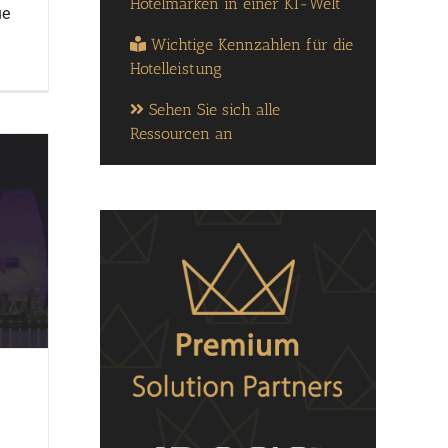
Hotelmarken in einer KI-Welt
ue
Wichtige Kennzahlen für die
Hotelleistung
Sehen Sie sich alle
Ressourcen an