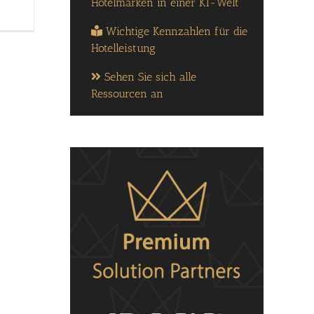
Hotelmarken in einer KI-Welt
Wichtige Kennzahlen für die
Hotelleistung
Sehen Sie sich alle
Ressourcen an