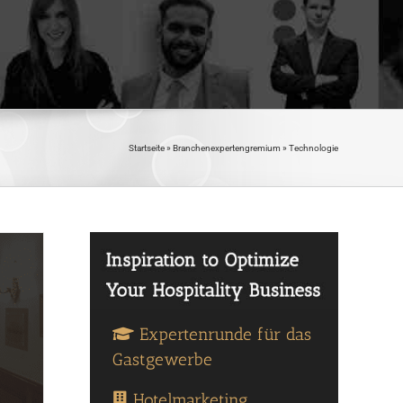
Startseite
»
Branchenexpertengremium
»
Technologie
Expertenrunde für das
Gastgewerbe
Hotelmarketing