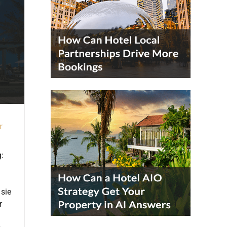
r
:
 sie
r