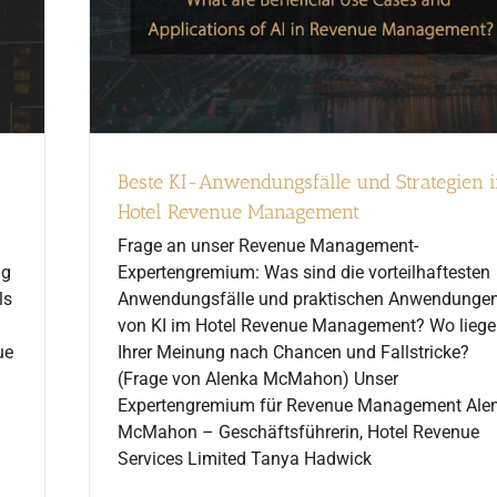
Beste KI-Anwendungsfälle und Strategien 
Hotel Revenue Management
Frage an unser Revenue Management-
ng
Expertengremium: Was sind die vorteilhaftesten
ls
Anwendungsfälle und praktischen Anwendunge
von KI im Hotel Revenue Management? Wo lieg
ue
Ihrer Meinung nach Chancen und Fallstricke?
(Frage von Alenka McMahon) Unser
Expertengremium für Revenue Management Ale
McMahon – Geschäftsführerin, Hotel Revenue
Services Limited Tanya Hadwick