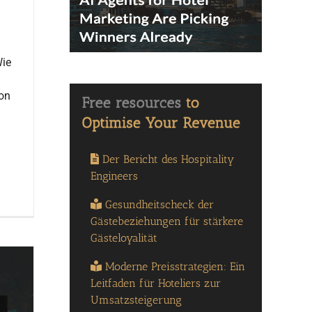
Wie
on
Der Bericht des Hospitality
Engineers
Gesundheitscheck der
Gästebeziehungen für stärkere
Gästeloyalität
Moderne Preisstrategien: Ein
Leitfaden für Hoteliers zur
Umsatzsteigerung