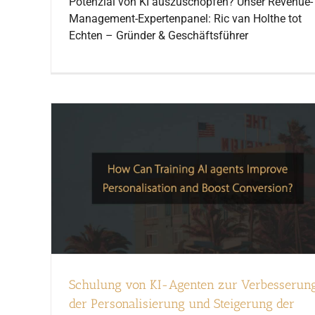
Potenzial von KI auszuschöpfen? Unser Revenue-
Management-Expertenpanel: Ric van Holthe tot
Echten – Gründer & Geschäftsführer
Schulung von KI-Agenten zur Verbesserun
der Personalisierung und Steigerung der