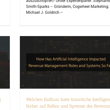
auszuschöpfen? Unser Expertenpanel: Stephani
Smith-Sparks – Gründerin, Cogwheel Marketing;
Michael J. Goldrich –
g
Welchen Einfluss hatte künstliche Intellige
bisher auf Rollen und Systeme des Revenu