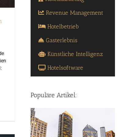
Revenue Management
n
Hotelbetrieb
Gasterlebnis
Künstliche Intelligenz
de
ien
Hotelsoftware
:
Populäre Artikel: