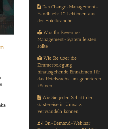
Das Change-Management-
Handbuch: 10 Lektionen aus
der Hotelbranche
Was Ihr Revenue-
Management-System leisten
sollte
im
Wie Sie über die
Zimmerbelegung
hinausgehende Einnahmen für
n
das Hotelwachstum generieren
en
können
Wie Sie jeden Schritt der
Gästereise in Umsatz
nka
verwandeln können
On-Demand-Webinar: