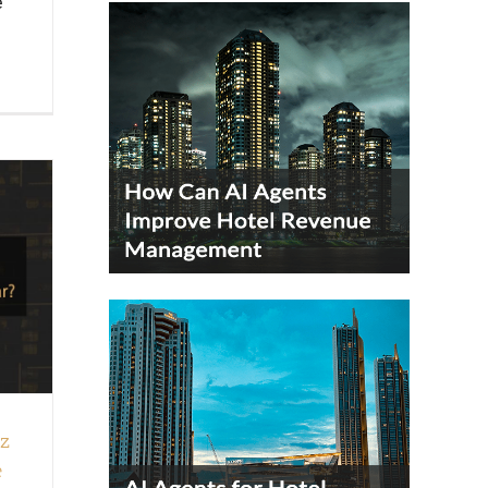
e
nz
e