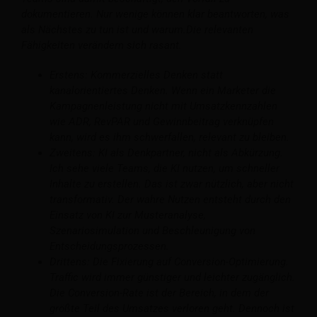
dokumentieren. Nur wenige können klar beantworten, was
als Nächstes zu tun ist und warum.
Die relevanten
Fähigkeiten verändern sich rasant.
Erstens: Kommerzielles Denken statt
kanalorientiertes Denken. Wenn ein Marketer die
Kampagnenleistung nicht mit Umsatzkennzahlen
wie ADR, RevPAR und Gewinnbeitrag verknüpfen
kann, wird es ihm schwerfallen, relevant zu bleiben.
Zweitens: KI als Denkpartner, nicht als Abkürzung.
Ich sehe viele Teams, die KI nutzen, um schneller
Inhalte zu erstellen. Das ist zwar nützlich, aber nicht
transformativ. Der wahre Nutzen entsteht durch den
Einsatz von KI zur Musteranalyse,
Szenariosimulation und Beschleunigung von
Entscheidungsprozessen.
Drittens: Die Fixierung auf Conversion-Optimierung.
Traffic wird immer günstiger und leichter zugänglich.
Die Conversion-Rate ist der Bereich, in dem der
größte Teil des Umsatzes verloren geht. Dennoch ist