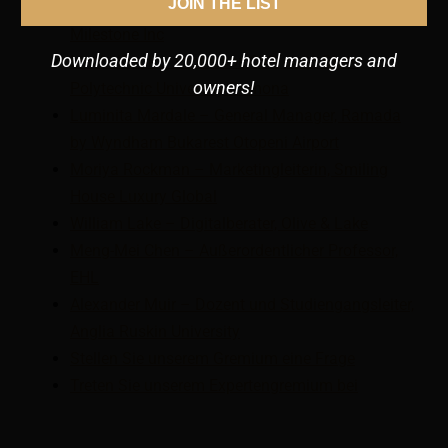
JOIN THE LIST
Shobhit Saxena – Manager, Customer Success,
Milestone Inc
Downloaded by 20,000+ hotel managers and
Linchi Kwok – Professor, California State
owners!
Polytechnic University-Pomona
Luminita Mardale – General Manager, Ramada
by Wyndham Bukarest Otopeni Airport
Moriya Rockman – Marketingleiterin, Smiling
House Luxury Global
William Lake – Digitalberater, Olive & Lake
Meng-Mei Chen – Außerordentlicher Professor,
EHL
Alexander Muir – Dozent und Studiengangsleiter,
Anglia Ruskin University
Stellen Sie unserem Gremium eine Frage
Treten Sie unserem Expertengremium bei