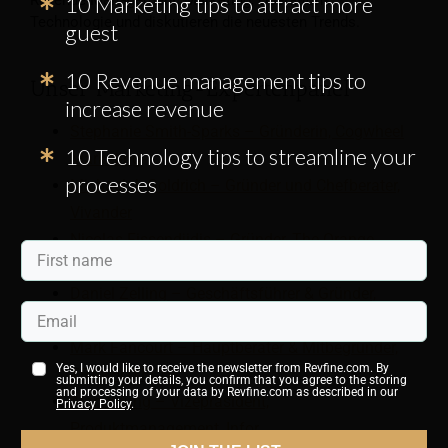
10 Marketing tips to attract more
Technologie und diskutieren die neuesten Trends.
guest
10 Revenue management tips to
Unser Marketing-Expertenpanel
increase revenue
Stephanie Smith-Sparks – Gründerin, Cogwheel
10 Technology tips to streamline your
Marketing
processes
Michael J. Goldrich – Gründer und Chefberater,
Vivander
Nicolas Fissendjidis – Gründer, The Orange
Studio
Daniel Zelling – Geschäftsführer & Gründer,
Opensmjle
Mark Fancourt – Hauptberater & Mitbegründer,
Yes, I would like to receive the newsletter from Revfine.com. By
TRAVHOTECH
submitting your details, you confirm that you agree to the storing
and processing of your data by Revfine.com as described in our
Alan Young – Vizepräsident,
Privacy Policy
.
Produktmanagement, Infor