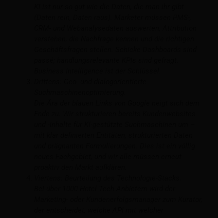
KI ist nur so gut wie die Daten, die man ihr gibt
(Daten rein, Daten raus). Marketer müssen PMS-,
CRM- und Webanalysedaten auswerten, Attribution
verstehen, die Nachfrage kennen und die richtigen
Geschäftsfragen stellen. Schicke Dashboards sind
passé; handlungsrelevante KPIs sind gefragt.
Business Intelligence ist der Schlüssel.
Drittens: Geo- und dialogorientierte
Suchmaschinenoptimierung.
Die Ära der blauen Links von Google neigt sich dem
Ende zu. Wir strukturieren bereits Kundenwebsites
und -inhalte für KI-gestützte Suchmaschinen um –
mit klar definierten Entitäten, strukturierten Daten
und prägnanten Formulierungen. Dies ist ein völlig
neues Fachgebiet, und wir alle müssen erneut
proaktiv den Markt aufklären.
Viertens: Beurteilung des Technologie-Stacks.
Bei über 1000 Hotel-Tech-Anbietern wird der
Marketing- oder Kundenerfolgsmanager zum Kurator,
der entscheidet, welche API mit welcher