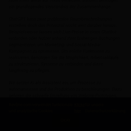
nicht mehr allein auf Tools verlassen, sondern benötigen
ein grundlegendes Verständnis der Zusammenhänge.
ChatGPT kann zwar problemlos Raumbeschreibungen
erstellen, doch das Potenzial reicht weit darüber hinaus.
Beispielsweise lassen sich Live-Preise in einen Chatbot
einbinden oder Nutzer anhand ihrer bisherigen Buchungen
segmentieren, um Marketing- und Social-Media-
Kampagnen zu optimieren. Um solche Funktionen zu
realisieren, benötigen Sie die Möglichkeit, Arbeitsabläufe
zu strukturieren, Systeme zu verbinden und diese
langfristig zu pflegen.
Wir setzen KI als Assistent ein, um Prozesse zu
automatisieren und die Produktion zu beschleunigen. Dazu
gehören die schnelle Erstellung von Website-Prototypen,
SEO-Workflows und die Nutzung von Echtzeit-
Revfine.com verwendet funktionale
Klicke
für unsere
Bestandsdaten zur Verbesserung der Conversion-Rate auf
und analytische Cookies.
hier
Datenschutzerklärung.
den Websites unserer Kunden.
OKAY
TEILE DIESEN ARTIKEL
Der Fokus verlagert sich weg von der reinen Nutzung von