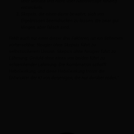
über Monate und nicht über Nachmittage hinweg
entwickeln.
Skepsis, die einen davor bewahrt, sich von
Ergebnissen beeindrucken zu lassen, die zwar gut
klingen, aber falsch sind.
Fehlt auch nur einer dieser drei Faktoren, ist ein Scheitern
vorhersehbar. Neugier ohne Skepsis führt zu
selbstsicherem Unsinn. Skepsis ohne Neugier führt zu
Lähmung. Geduld ohne eines von beiden führt zu
schleichender Lähmung. Die Kombination schafft
Hebelwirkung, und diese Hebelwirkung trennt die
Entwickler der KI von denjenigen, die nur darüber reden.”