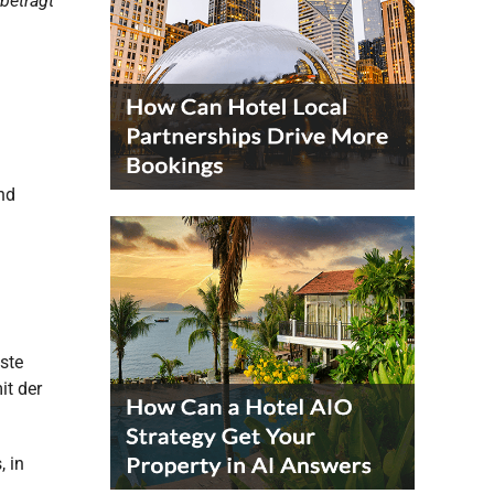
 beträgt
nd
ste
it der
, in