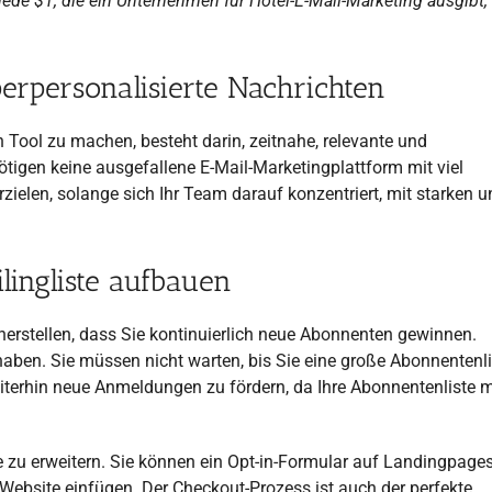
jede $1, die ein Unternehmen für Hotel-E-Mail-Marketing ausgibt,
erpersonalisierte Nachrichten
 Tool zu machen, besteht darin, zeitnahe, relevante und
ötigen keine ausgefallene E-Mail-Marketingplattform mit viel
zielen, solange sich Ihr Team darauf konzentriert, mit starken u
ingliste aufbauen
cherstellen, dass Sie kontinuierlich neue Abonnenten gewinnen.
aben. Sie müssen nicht warten, bis Sie eine große Abonnentenli
eiterhin neue Anmeldungen zu fördern, da Ihre Abonnentenliste m
te zu erweitern. Sie können ein Opt-in-Formular auf Landingpages
 Website einfügen. Der Checkout-Prozess ist auch der perfekte