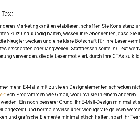
 Text
anderen Marketingkanälen etablieren, schaffen Sie Konsistenz u
ten kurz und bündig halten, wissen Ihre Abonnenten, dass Sie ih
die Neugier wecken und eine klare Botschaft für Ihre Leser vermi
es erschöpfen oder langweilen. Stattdessen sollte Ihr Text wertv
erung verwenden, die die Leser motiviert, durch Ihre CTAs zu klic
mmer mehr. E-Mails mit zu vielen Designelementen schrecken nic
e-“
von Programmen wie Gmail, wodurch sie in einem anderen
erden. Ein noch besserer Grund, Ihr E-Mail-Design minimalisti
nell angezeigt und normalerweise über Mobilgeräte gelesen werde
ken und grafische Elemente minimalistisch halten, spart Ihr Tea