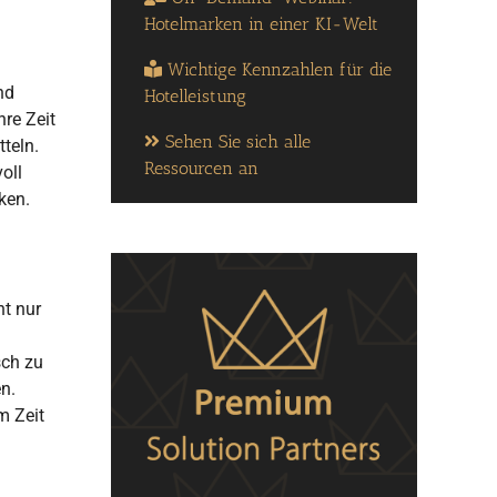
Hotelmarken in einer KI-Welt
Wichtige Kennzahlen für die
nd
Hotelleistung
re Zeit
Sehen Sie sich alle
tteln.
Ressourcen an
oll
ken.
ht nur
sch zu
n.
m Zeit