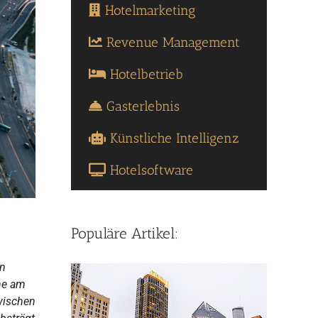
Hotelmarketing
Revenue Management
Hotelbetrieb
Gasterlebnis
Künstliche Intelligenz
Hotelsoftware
Populäre Artikel:
en
ne am
zwischen