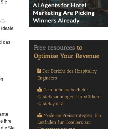
 Sie
-E-
 ideale
nd das
Der Bericht des Hospitality
Engineers
en
Gesundheitscheck der
Gästebeziehungen für stärkere
Gästeloyalität
ante
Moderne Preisstrategien: Ein
e Ihre
Leitfaden für Hoteliers zur
 die Sie