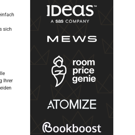
einfach
s sich
le
 Ihrer
beiden