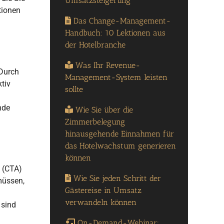
Umsatzsteigerung
tionen
Das Change-Management-
Handbuch: 10 Lektionen aus
der Hotelbranche
Was Ihr Revenue-
 Durch
Management-System leisten
tiv
sollte
nde
Wie Sie über die
Zimmerbelegung
hinausgehende Einnahmen für
das Hotelwachstum generieren
können
n (CTA)
Wie Sie jeden Schritt der
 müssen,
Gästereise in Umsatz
verwandeln können
 sind
On-Demand-Webinar: