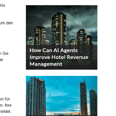
nis
 um den
n Sie
er
on für
n. Ihre
eldet.