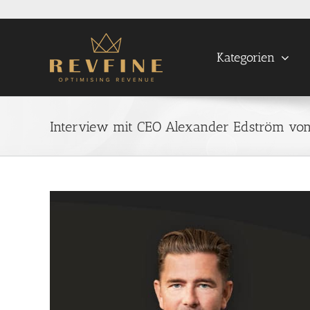
Skip
to
content
Kategorien
Interview mit CEO Alexander Edström vo
View
Larger
Image