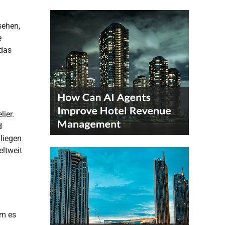
sehen,
e
 das
ier.
d
liegen
eltweit
am es