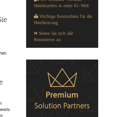
Hotelmarken in einer KI-Welt
Wichtige Kennzahlen für die
Sie
Hotelleistung
Sehen Sie sich alle
Ressourcen an
hen.
e
n
ereits
it