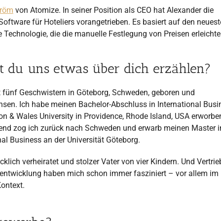
tröm
von Atomize. In seiner Position als CEO hat Alexander die
tware für Hoteliers vorangetrieben. Es basiert auf den neues
 Technologie, die die manuelle Festlegung von Preisen erleichter
t du uns etwas über dich erzählen?
it fünf Geschwistern in Göteborg, Schweden, geboren und
sen. Ich habe meinen Bachelor-Abschluss in International Busi
n & Wales University in Providence, Rhode Island, USA erworbe
end zog ich zurück nach Schweden und erwarb meinen Master i
nal Business an der Universität Göteborg.
ücklich verheiratet und stolzer Vater von vier Kindern. Und Vertri
entwicklung haben mich schon immer fasziniert – vor allem im
ontext.