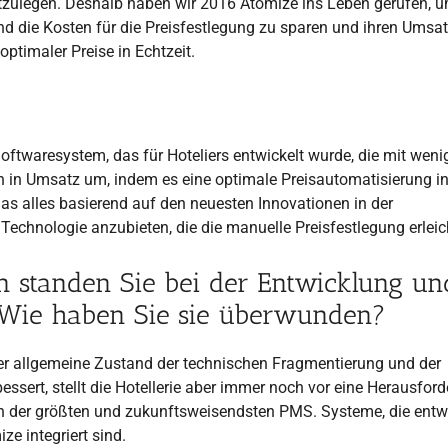
estzulegen. Deshalb haben wir 2016 Atomize ins Leben gerufen, 
 die Kosten für die Preisfestlegung zu sparen und ihren Umsat
ptimaler Preise in Echtzeit.
twaresystem, das für Hoteliers entwickelt wurde, die mit weni
 in Umsatz um, indem es eine optimale Preisautomatisierung i
 das alles basierend auf den neuesten Innovationen in der
e Technologie anzubieten, die die manuelle Preisfestlegung erleich
 standen Sie bei der Entwicklung un
 Wie haben Sie sie überwunden?
r allgemeine Zustand der technischen Fragmentierung und der
essert, stellt die Hotellerie aber immer noch vor eine Herausfor
en der größten und zukunftsweisendsten PMS. Systeme, die ent
e integriert sind.