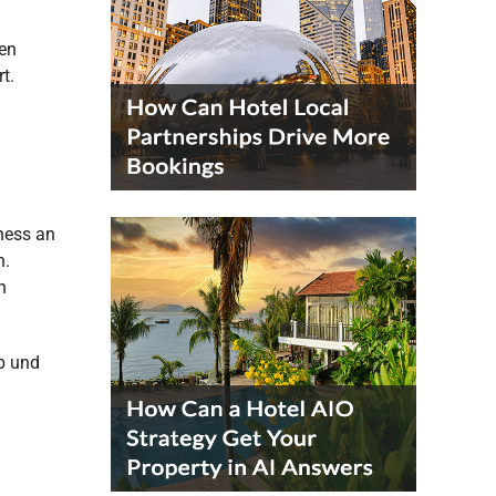
ten
t.
ness an
n.
n
eb und