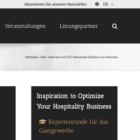
Abonnieren Sie unseren Newsletter
DE
Veranstaltungen
Lösungspartner
Startseite
»
Alle
»
Interview mit CEO Alexander Edström von Atomize
Expertenrunde für das
Gastgewerbe