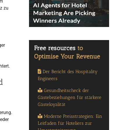
um
z zu
ger
n
tert.
Der Bericht des Hospitality
Engineers
d
Gesundheitscheck der
Gästebeziehungen für stärkere
Gästeloyalität
derung.
Moderne Preisstrategien: Ein
weder
Leitfaden für Hoteliers zur