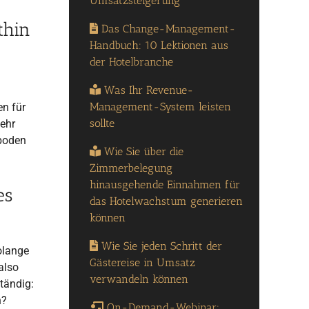
Umsatzsteigerung
thin
Das Change-Management-
Handbuch: 10 Lektionen aus
der Hotelbranche
Was Ihr Revenue-
Management-System leisten
en für
sollte
sehr
zboden
Wie Sie über die
Zimmerbelegung
hinausgehende Einnahmen für
es
das Hotelwachstum generieren
können
Wie Sie jeden Schritt der
olange
Gästereise in Umsatz
also
verwandeln können
tändig:
n?
On-Demand-Webinar: