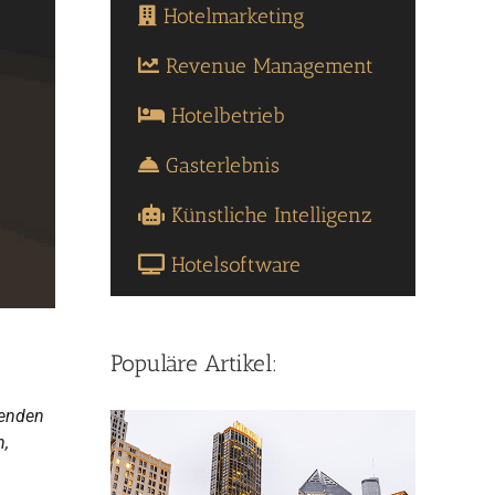
Hotelmarketing
Revenue Management
Hotelbetrieb
Gasterlebnis
Künstliche Intelligenz
Hotelsoftware
Populäre Artikel:
renden
n,