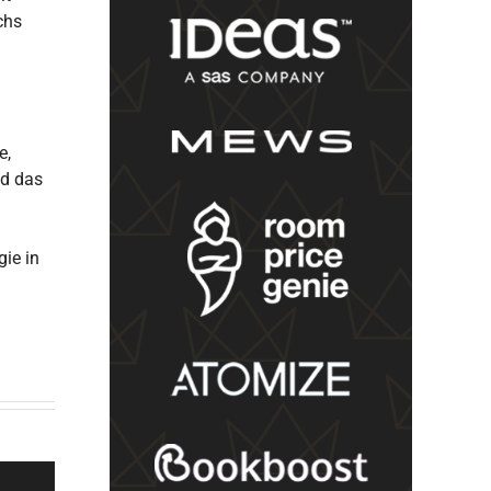
chs
e,
nd das
ie in