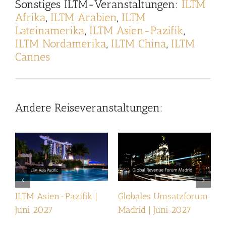
Sonstiges
ILTM-Veranstaltungen
:
ILTM
Afrika
,
ILTM Arabien
,
ILTM
Lateinamerika
,
ILTM Asien-Pazifik
,
ILTM Nordamerika
,
ILTM China
,
ILTM
Cannes
Andere Reiseveranstaltungen:
ILTM Asien-Pazifik |
Globales Umsatzforum
I
Juni 2027
Madrid | Juni 2027