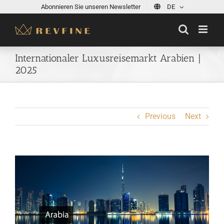
Skip
Abonnieren Sie unseren Newsletter
DE
to
content
Internationaler Luxusreisemarkt Arabien |
2025
Previous
Next
View
Larger
Image