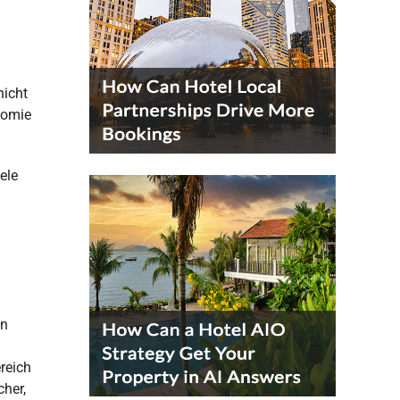
nicht
nomie
ele
hn
reich
cher,