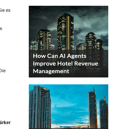
ie es
en
Die
ärker