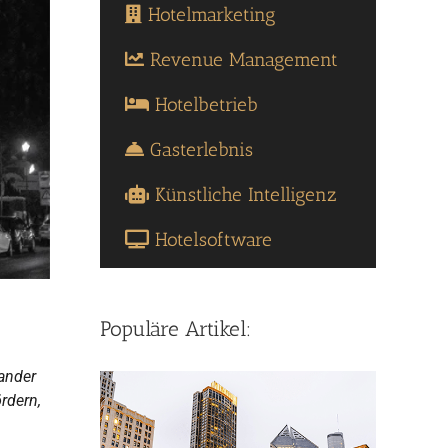
Hotelmarketing
Revenue Management
Hotelbetrieb
Gasterlebnis
Künstliche Intelligenz
Hotelsoftware
Populäre Artikel:
ander
rdern,