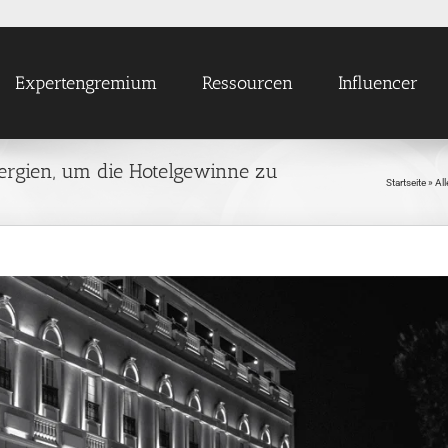
Expertengremium
Ressourcen
Influencer
nergien, um die Hotelgewinne zu
Startseite
»
All