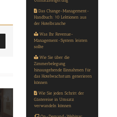
Umsatzsteigerung
Das Change-Management-
Handbuch: 10 Lektionen aus
der Hotelbranche
Was Ihr Revenue-
Management-System leisten
sollte
Wie Sie über die
Zimmerbelegung
hinausgehende Einnahmen für
das Hotelwachstum generieren
können
Wie Sie jeden Schritt der
Gästereise in Umsatz
verwandeln können
On-Demand-Webinar: