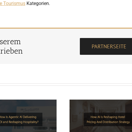
se Tourismus
Kategorien.
nserem
PARTNERSEITE
hrieben