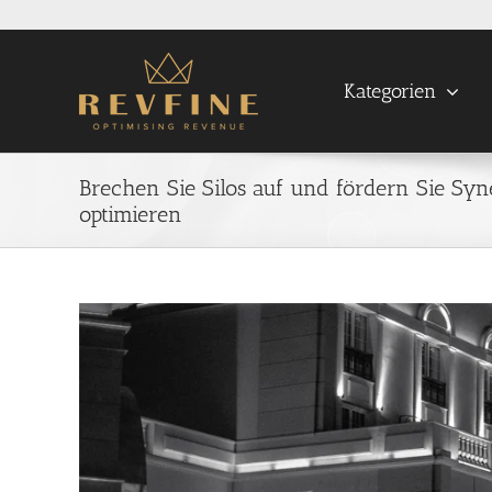
Skip
to
content
Kategorien
Brechen Sie Silos auf und fördern Sie Sy
optimieren
View
Larger
Image