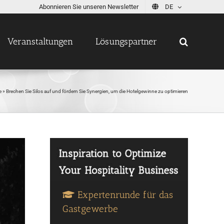
Abonnieren Sie unseren Newsletter
DE
Veranstaltungen
Lösungspartner
e
»
Brechen Sie Silos auf und fördern Sie Synergien, um die Hotelgewinne zu optimieren
Expertenrunde für das
Gastgewerbe