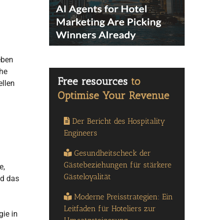
eben
che
ellen
Der Bericht des Hospitality
Engineers
Gesundheitscheck der
Gästebeziehungen für stärkere
e,
Gästeloyalität
nd das
Moderne Preisstrategien: Ein
Leitfaden für Hoteliers zur
ie in