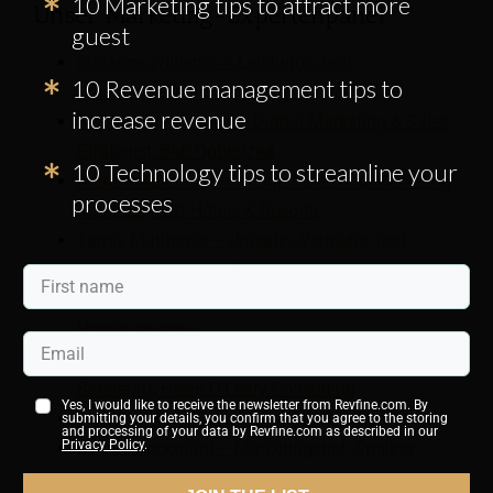
10 Marketing tips to attract more
Unser Marketing-Expertenpanel
guest
Susanne Williams – Leistungs- und
10 Revenue management tips to
Umsatzdirektorin, Journey Hospitality
increase revenue
Reshan Jayamanne – Digital Marketing & Sales
Strategist, Bnb Optimized
10 Technology tips to streamline your
Andrew Kavanagh – Group Sales und Marketing
processes
Manager, FBD Hotels & Resorts
Tamie Matthews – Umsatz-, Vertriebs- und
Marketingberaterin, RevenYou
Jolien Alferink – Hotelmarketingberaterin, Orange
Hotelmarketing
Helen O'Leary – Direktorin (unabhängige
Beraterin), Helen O'Leary Consulting
Yes, I would like to receive the newsletter from Revfine.com. By
Amy Draheim – Inhaberin, ABD Creative
submitting your details, you confirm that you agree to the storing
and processing of your data by Revfine.com as described in our
Privacy Policy
.
Moriya Rockmani – Marketingchef, Smiling
House Luxury Global