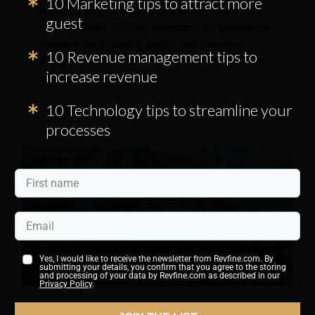
10 Marketing tips to attract more
le plus à gagner à avoir une vision claire de ce
guest
qui les attend. Voyons comment les prévisions
peuvent vous aider à garder une longueur
10 Revenue management tips to
d'avance et à transformer les informations en
increase revenue
revenus.
10 Technology tips to streamline your
processes
Yes, I would like to receive the newsletter from Revfine.com. By
submitting your details, you confirm that you agree to the storing
and processing of your data by Revfine.com as described in our
Privacy Policy
.