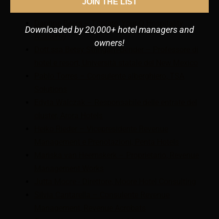
JOIN THE LIST
Puzzle delle entrate
Daphne Beers – Titolare, Your-Q Hospitality
Downloaded by 20,000+ hotel managers and
Academy
owners!
Dott.ssa Betsy Stringam-Bender – Professore di
hotel e resort, Università statale del New Mexico
Pablo Torres – Consulente alberghiero, TSA
Solutions
Edyta Walczak – Responsabile delle entrate del
cluster, Arora Hotels
Heiko Rieder – Vicepresidente Revenue
Management e Prenotazioni, Penta Hotels
Mariska van Heemskerk – Proprietario, Revenue
Management Works
Jutta Moore - Direttore, Moore Hotel Consulting
Silvia Cantarella – Consulente Revenue
Management, Revenue Acrobats