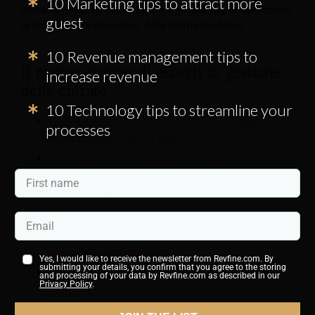
10 Marketing tips to attract more
come la gestione delle entrate, il marketing, le operazioni,
guest
la tecnologia e discutono delle ultime tendenze.
10 Revenue management tips to
Il nostro gruppo di esperti di gestione
increase revenue
delle entrate
10 Technology tips to streamline your
Chaya Kowal - Direttore della gestione delle
processes
entrate, capofamiglia delle patate
Theresa Prins – Fondatrice, Risoluzioni sulle
entrate
Paulo Aragao – Professionista della gestione
delle entrate
Nikhil Roy – Responsabile delle entrate e dei
prezzi, Key Hospitality BV
Yes, I would like to receive the newsletter from Revfine.com. By
submitting your details, you confirm that you agree to the storing
Daniel Feitosa – Specialista in gestione delle
and processing of your data by Revfine.com as described in our
Privacy Policy
.
entrate
Sandra Gannon - Consulente commerciale,