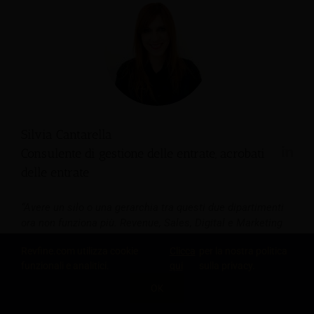
Silvia Cantarella
Consulente di gestione delle entrate, acrobati
delle entrate
“Avere un silo o una gerarchia tra questi due dipartimenti
ora non funziona più. Revenue, Sales, Digital e Marketing
devono lavorare insieme e mettere in campo i propri punti
Revfine.com utilizza cookie
Clicca
per la nostra politica
di forza. Devono lavorare come un unico dipartimento con
funzionali e analitici.
qui
sulla privacy.
un unico obiettivo condiviso: generare profitto. Solo
abbattendo le barriere e i singoli interessi dipartimentali
OK
(eliminando obiettivi diversi che potrebbero essere
CONDIVIDI QUESTA CONOSCENZA