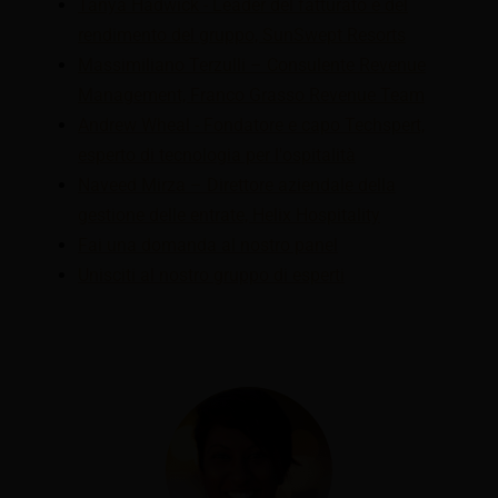
Tanya Hadwick - Leader del fatturato e del
rendimento del gruppo, SunSwept Resorts
Massimiliano Terzulli – Consulente Revenue
Management, Franco Grasso Revenue Team
Andrew Wheal - Fondatore e capo Techspert,
esperto di tecnologia per l'ospitalità
Naveed Mirza – Direttore aziendale della
gestione delle entrate, Helix Hospitality
Fai una domanda al nostro panel
Unisciti al nostro gruppo di esperti