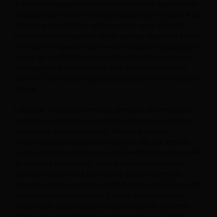
Il Revenue Management potrebbe essere un dipartimento
separato sullo stesso livello gerarchico delle Vendite e del
Marketing, ma il fattore più importante qui è che tutti
lavorino in collaborazione. Molto spesso, quando le Entrate
rientrano nel dipartimento Vendite e Marketing, possiamo
vedere un conflitto di interessi (a volte vediamo persone
che lavorano le une contro le altre invece che lavorare
insieme). Molti hotel vedono spesso conflitti tra Vendite e
Entrate.
I Revenue Manager dovrebbero prendersi del tempo per
spiegare le strategie alle vendite e lavorare insieme per
ottimizzare questo segmento. Mentre le entrate
forniscono approfondimenti basati sui dati alle vendite,
queste ultime contribuiscono con feedback in tempo reale
da partner e concorrenti. Tutto questo usato insieme
aiuterà sicuramente a ottimizzare questo segmento. I
team di vendita raccolgono molti dati preziosi dal rapporto
che instaurano con i partner e questi possono essere
utilizzati per creare e personalizzare in modo efficiente
offerte che produrrebbero maggiori entrate per l'hotel.