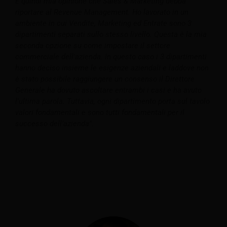
È quindi mia opinione che Sales & Marketing debba
riportare al Revenue Management.
Ho lavorato in un
ambiente in cui Vendite, Marketing ed Entrate sono 3
dipartimenti separati sullo stesso livello. Questa è la mia
seconda opzione su come impostare il settore
commerciale dell'azienda. In questo caso i 3 dipartimenti
hanno deciso insieme le esigenze aziendali e laddove non
è stato possibile raggiungere un consenso il Direttore
Generale ha dovuto ascoltare entrambi i casi e ha avuto
l'ultima parola. Tuttavia, ogni dipartimento porta sul tavolo
valori fondamentali e sono tutti fondamentali per il
successo dell’azienda”.