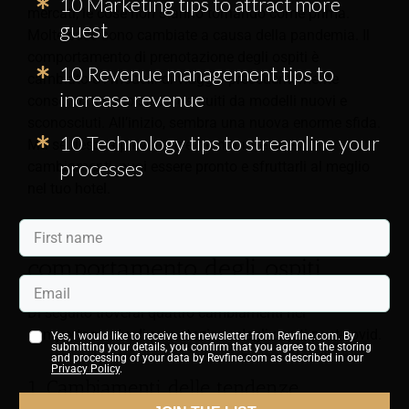
10 Marketing tips to attract more
mercati, le cose non stanno tornando come prima.
guest
Molte cose sono cambiate a causa della pandemia. Il
comportamento di prenotazione degli ospiti è
10 Revenue management tips to
cambiato e i modelli di viaggio precedentemente
increase revenue
consolidati sono stati sostituiti da modelli nuovi e
sconosciuti. All’inizio, sembra una nuova enorme sfida.
10 Technology tips to streamline your
Ma se riesci a prevedere e monitorare questi
processes
cambiamenti, puoi essere pronto e sfruttarli al meglio
nel tuo hotel.
4 Tendenze attuali nel
comportamento degli ospiti
Di seguito troverai quattro cambiamenti nel
comportamento di prenotazione degli ospiti post-covid.
Yes, I would like to receive the newsletter from Revfine.com. By
submitting your details, you confirm that you agree to the storing
and processing of your data by Revfine.com as described in our
Privacy Policy
.
1. Cambiamenti delle tendenze