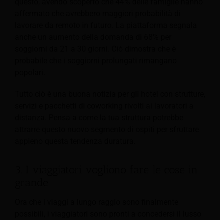
questo, avendo scoperto che 44% delle famiglie hanno
affermato che avrebbero maggiori probabilità di
lavorare da remoto in futuro. La piattaforma segnala
anche un aumento della domanda di 68% per
soggiorni da 21 a 30 giorni. Ciò dimostra che è
probabile che i soggiorni prolungati rimangano
popolari.
Tutto ciò è una buona notizia per gli hotel con strutture,
servizi e pacchetti di coworking rivolti ai lavoratori a
distanza. Pensa a come la tua struttura potrebbe
attrarre questo nuovo segmento di ospiti per sfruttare
appieno questa tendenza duratura.
3. I viaggiatori vogliono fare le cose in
grande
Ora che i viaggi a lungo raggio sono finalmente
possibili, i viaggiatori sono pronti a concedersi il lusso