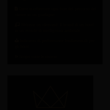
Come trasformare ogni fase del percorso del
cliente in un guadagno
Webinar on-demand: Il brand di un hotel
in un mondo di intelligenza artificiale
Indicatori di performance fondamentali per
gli hotel
Scopri tutte le risorse