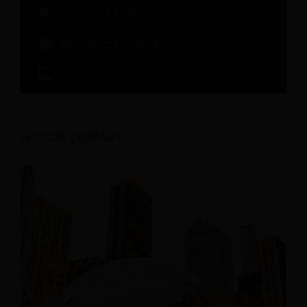
Esperienza dell'ospite
Intelligenza artificiale
Software per hotel
Articoli popolari: