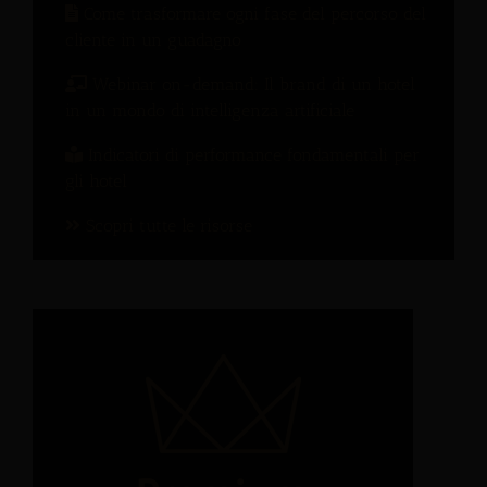
Come trasformare ogni fase del percorso del
cliente in un guadagno
Webinar on-demand: Il brand di un hotel
in un mondo di intelligenza artificiale
Indicatori di performance fondamentali per
gli hotel
Scopri tutte le risorse