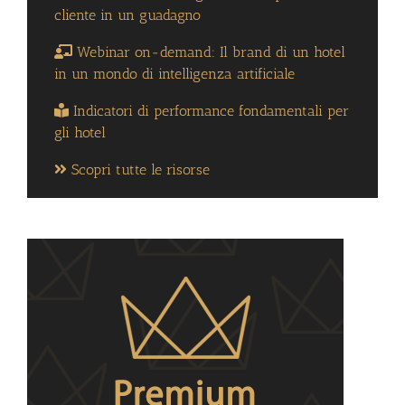
cliente in un guadagno
Webinar on-demand: Il brand di un hotel
in un mondo di intelligenza artificiale
Indicatori di performance fondamentali per
gli hotel
Scopri tutte le risorse