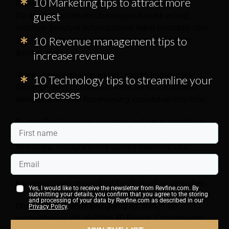
10 Marketing tips to attract more
Konversionsrate. Aber wie?
guest
Da der Online-Verkehr überwiegend mobil erfolgt,
möchten Benutzer Informationen lieber interaktiv über
10 Revenue management tips to
den Chat aufnehmen, als die gesamte Website zu
durchsuchen.
increase revenue
Dieses neue Verhalten erklärt, warum immer mehr
10 Technology tips to streamline your
Reisende den Chat nutzen, wenn sie Informationen
processes
einholen oder eine Reservierung vornehmen möchten.
Da das Chat-Volumen zunimmt und neue interaktive
Plattformen wie Live-Chat, Facebook Messenger,
WhatsApp, Instagram und Google Business Chat
verfügbar werden, über die Kunden Nachrichten an das
Hotel senden können, wird es unmöglich, diese
Konversationen manuell und individuell zu verwalten.
Yes, I would like to receive the newsletter from Revfine.com. By
submitting your details, you confirm that you agree to the storing
and processing of your data by Revfine.com as described in our
Obwohl jeder Kunde einzigartig ist, stellen sie
Privacy Policy
.
normalerweise die gleichen 40 Fragen. Entscheidend