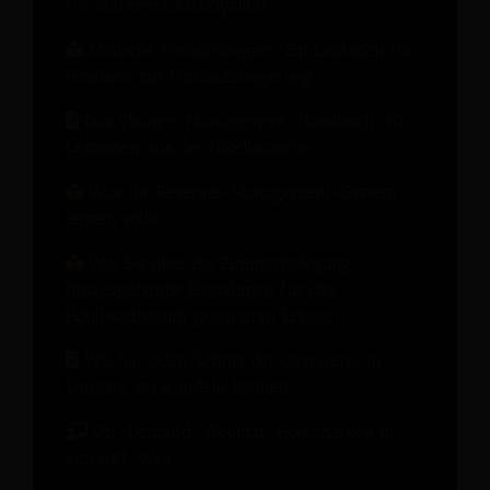
für stärkere Gästeloyalität
Moderne Preisstrategien: Ein Leitfaden für
Hoteliers zur Umsatzsteigerung
Das Change-Management-Handbuch: 10
Lektionen aus der Hotelbranche
Was Ihr Revenue-Management-System
leisten sollte
Wie Sie über die Zimmerbelegung
hinausgehende Einnahmen für das
Hotelwachstum generieren können
Wie Sie jeden Schritt der Gästereise in
Umsatz verwandeln können
On-Demand-Webinar: Hotelmarken in
einer KI-Welt