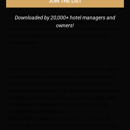
sind Geschwindigkeit, Genauigkeit und Konsistenz
JOIN THE LIST
über alle Kommunikationskanäle hinweg.
Interaktion ist das neue Ziel, aber Mitarbeiter können
Downloaded by 20,000+ hotel managers and
nicht überall gleichzeitig sein. KI-gestützte Chatbots
owners!
bieten den meisten Kunden jedoch sofortige Hilfe und
erkennen Gespräche, bei denen menschliche Hilfe
hilfreich wäre.
Wenn Sie erwägen, KI für Ihr Hotel einzuführen, sollten
Sie wissen, dass Konversations-KI nicht dasselbe ist.
Einige sind generisch und können auf jede Branche
angewendet werden, wie z. B. eine WordPress-Vorlage.
Dadurch sind diese Systeme zwar sehr günstig, aber
für einen so komplexen Anwendungsfall wie das
Gastgewerbe sehr begrenzt.
Bei Quicktext haben wir entwickelt
VELMA
, eine KI
speziell für die Hotelbranche, die die Bedürfnisse von