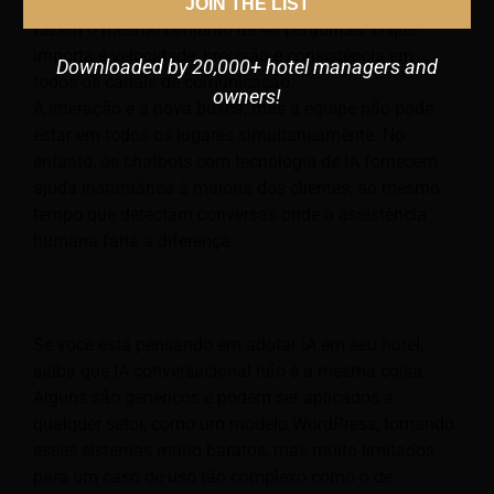
Embora cada cliente seja único, eles normalmente
JOIN THE LIST
fazem o mesmo conjunto de 40 perguntas. O que
importa é velocidade, precisão e consistência em
Downloaded by 20,000+ hotel managers and
todos os canais de comunicação.
owners!
A interação é a nova busca, mas a equipe não pode
estar em todos os lugares simultaneamente. No
entanto, os chatbots com tecnologia de IA fornecem
ajuda instantânea à maioria dos clientes, ao mesmo
tempo que detectam conversas onde a assistência
humana faria a diferença.
Se você está pensando em adotar IA em seu hotel,
saiba que IA conversacional não é a mesma coisa.
Alguns são genéricos e podem ser aplicados a
qualquer setor, como um modelo WordPress, tornando
esses sistemas muito baratos, mas muito limitados
para um caso de uso tão complexo como o de