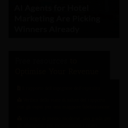
Il rapporto dell'ingegnere dell'ospitalità
Verifica dello stato di salute del rapporto
con gli ospiti per una maggiore fidelizzazione.
Strategie di prezzo moderne: una guida per
gli albergatori per incrementare i ricavi.