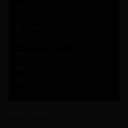
Panel di esperti del settore
alberghiero
Marketing alberghiero
Gestione delle entrate
Operazioni alberghiere
Esperienza dell'ospite
Intelligenza artificiale
Software per hotel
Articoli popolari: