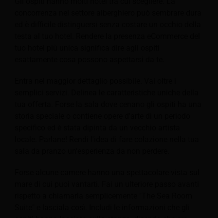
Gli ospiti hanno molti hotel tra cui scegliere. La
concorrenza nel settore alberghiero può sembrare dura
ed è difficile distinguersi senza costare un occhio della
testa al tuo hotel. Rendere la presenza eCommerce del
tuo hotel più unica significa dire agli ospiti
esattamente cosa possono aspettarsi da te.
Entra nel maggior dettaglio possibile. Vai oltre i
semplici servizi. Delinea le caratteristiche uniche della
tua offerta. Forse la sala dove cenano gli ospiti ha una
storia speciale o contiene opere d'arte di un periodo
specifico ed è stata dipinta da un vecchio artista
locale. Parlane! Rendi l'idea di fare colazione nella tua
sala da pranzo un'esperienza da non perdere.
Forse alcune camere hanno una spettacolare vista sul
mare di cui puoi vantarti. Fai un ulteriore passo avanti
rispetto a chiamarla semplicemente "The Sea Room
Suite" e lasciala così. Includi le informazioni che gli