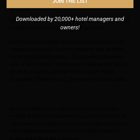
JOIN THE LIST
qualità
Downloaded by 20,000+ hotel managers and
Questo è ovvio. Devi avere immagini fantastiche e testi
owners!
eccellenti sul sito e-commerce del tuo hotel.
Nell’attuale era digitale, gran parte dei contenuti che
vengono consumati avviene attraverso una qualche
forma di piattaforma visiva. Se un potenziale ospite
vede le tue immagini direttamente nella gallery del tuo
sito web o sulla tua piattaforma di social media
(Instagram, Pinterest ecc.), deve essere di alta qualità.
Non confonderlo con l'alta risoluzione, poiché ciò
renderà difficile il caricamento e causerà un tempo di
caricamento più lungo, con il risultato che molti utenti
online abbandoneranno il tuo sito perché saranno
troppo impazienti per aspettare.