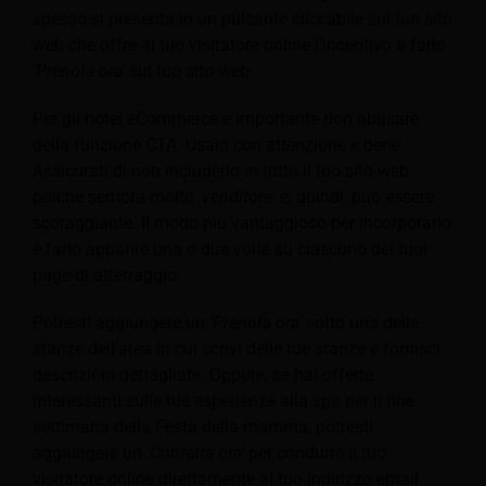
spesso si presenta in un pulsante cliccabile sul tuo sito
web che offre al tuo visitatore online l'incentivo a farlo
'Prenota ora'
sul tuo sito web.
Per gli hotel eCommerce è importante non abusare
della funzione CTA. Usalo con attenzione e bene.
Assicurati di non includerlo in tutto il tuo sito web
poiché sembra molto
'venditore'
e, quindi, può essere
scoraggiante. Il modo più vantaggioso per incorporarlo
è farlo apparire una o due volte su ciascuno dei tuoi
page di atterraggio.
Potresti aggiungere un
'Prenota ora'
sotto una delle
stanze dell'area in cui scrivi delle tue stanze e fornisci
descrizioni dettagliate. Oppure, se hai offerte
interessanti sulle tue esperienze alla spa per il fine
settimana della Festa della mamma, potresti
aggiungere un
'Contatta ora'
per condurre il tuo
visitatore online direttamente al tuo indirizzo email.