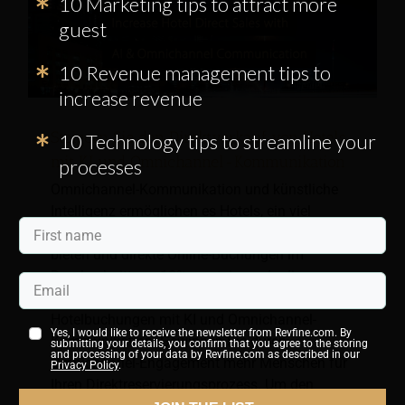
10 Marketing tips to attract more
guest
10 Revenue management tips to
increase revenue
Steigern Sie den Direktverkauf von Hotels
10 Technology tips to streamline your
mit KI und Omnichannel-Kommunikation
processes
Omnichannel-Kommunikation und künstliche
Intelligenz ermöglichen es Hotels, ein viel
ansprechenderes E-Commerce-Erlebnis zu
bieten und direkte Online-Buchungen im
Durchschnitt um 10% zu steigern. In diesem
Artikel finden Sie Tipps zur Steigerung direkter
Hotelbuchungen mit KI und Omnichannel-
Yes, I would like to receive the newsletter from Revfine.com. By
Kommunikation. Gewinnen Sie durch
submitting your details, you confirm that you agree to the storing
and processing of your data by Revfine.com as described in our
Omnichannel-Engagement mehr Menschen für
Privacy Policy
.
Ihren Direktreservierungsprozess. Um den