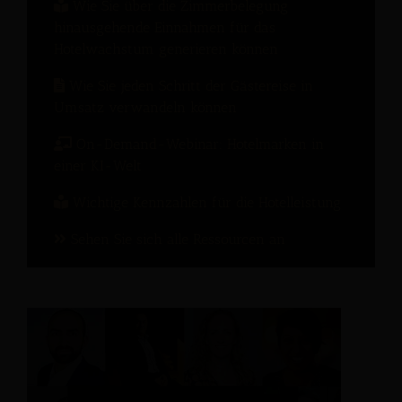
Wie Sie über die Zimmerbelegung
hinausgehende Einnahmen für das
Hotelwachstum generieren können
Wie Sie jeden Schritt der Gästereise in
Umsatz verwandeln können
On-Demand-Webinar: Hotelmarken in
einer KI-Welt
Wichtige Kennzahlen für die Hotelleistung
Sehen Sie sich alle Ressourcen an