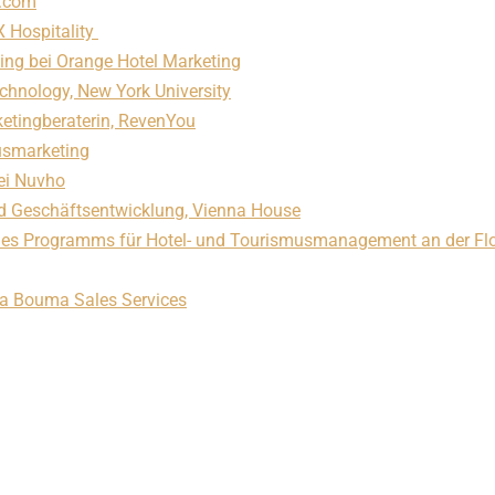
e.com
X Hospitality
ting bei Orange Hotel Marketing
chnology, New York University
etingberaterin, RevenYou
musmarketing
ei Nuvho
nd Geschäftsentwicklung, Vienna House
or des Programms für Hotel- und Tourismusmanagement an der Fl
sa Bouma Sales Services