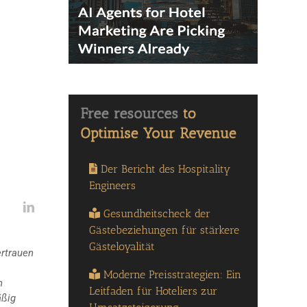
Der Bericht des Hospitality
Engineers
Gesundheitscheck der
Gästebeziehungen für stärkere
Gästeloyalität
ertrauen
Moderne Preisstrategien: Ein
n
Leitfaden für Hoteliers zur
äßig