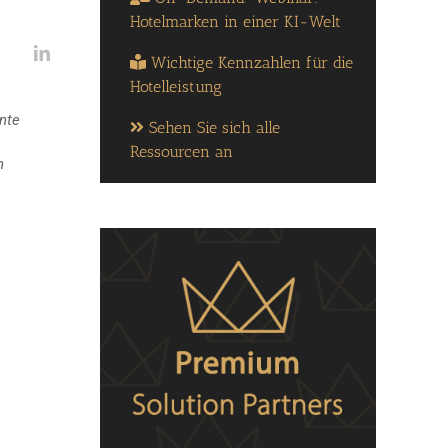
Hotelmarken in einer KI-Welt
Wichtige Kennzahlen für die
Hotelleistung
nte
Sehen Sie sich alle
Ressourcen an
n