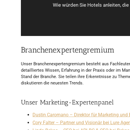
Wie würden Sie Hotels anleiten, die
Branchenexpertengremium
Unser Branchenexpertengremium besteht aus Fachleuten
detailliertes Wissen, Erfahrung in der Praxis oder im M
Stand der Branche. Sie teilen ihre Erkenntnisse zu Th
diskutieren die neuesten Trends.
Unser Marketing-Expertenpanel
Dustin Caromano – Direktor für Marketing und
Cory Falter – Partner und Visionär bei Lure Age