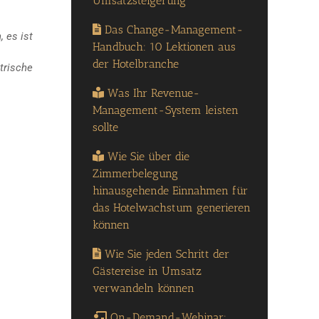
Umsatzsteigerung
Das Change-Management-
, es ist
Handbuch: 10 Lektionen aus
der Hotelbranche
trische
Was Ihr Revenue-
Management-System leisten
sollte
Wie Sie über die
Zimmerbelegung
hinausgehende Einnahmen für
das Hotelwachstum generieren
können
Wie Sie jeden Schritt der
Gästereise in Umsatz
verwandeln können
On-Demand-Webinar: