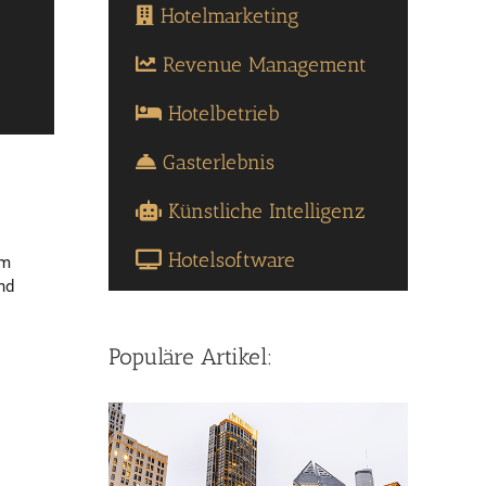
Hotelmarketing
Revenue Management
Hotelbetrieb
Gasterlebnis
Künstliche Intelligenz
Hotelsoftware
um
nd
Populäre Artikel: