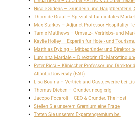
Linda Bekoe – CEO bei APLBC & CEO bei Beko
Nicole Sideris – Gründerin und Hauptberaterin, 
Thom de Graaf – Spezialist für digitales Marke
Max Starkov – Adjunct Professor Hospitality Te
Tamie Matthews – Umsatz-, Vertriebs- und Mark
Kaylie Holley – Expertin für Hotel- und Touris
Matthias Dybing – Mitbegründer und Direktor b
Luminita Mardale – Direktorin für Marketing u
Peter Ricci – Klinischer Professor und Direkt
Atlantic University (FAU)
Lisa Bouma – Vertrieb und Gastgewerbe bei Li
Thomas Dieben – Gründer, neugierig
Jacopo Focaroli – CEO & Gründer, The Host
Stellen Sie unserem Gremium eine Frage
Treten Sie unserem Expertengremium bei