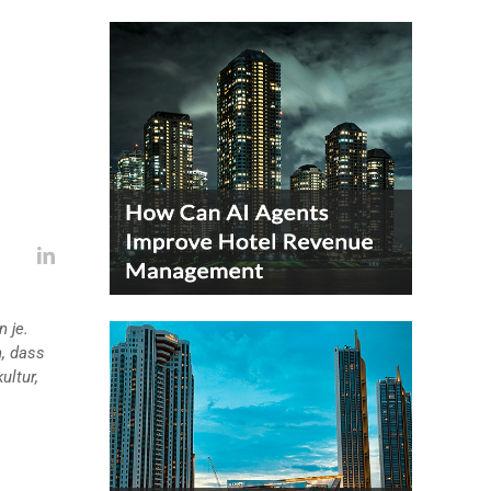
 je.
n, dass
ultur,