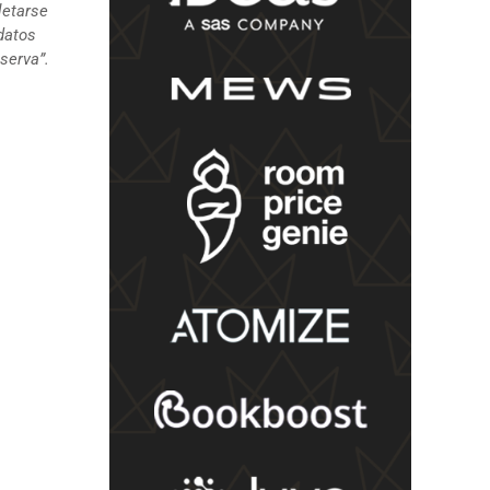
letarse
datos
serva”.