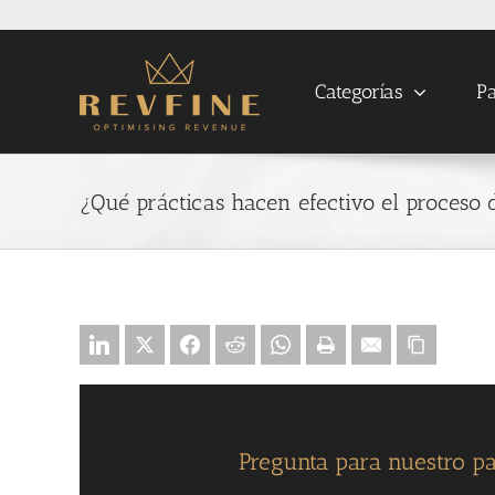
Skip
to
content
Categorías
Pa
¿Qué prácticas hacen efectivo el proceso 
Pregunta para nuestro pa