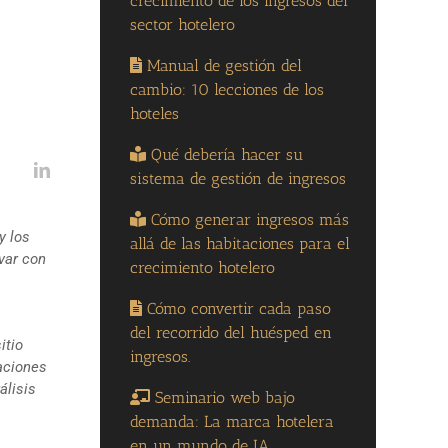
crecimiento de los ingresos del
sector hotelero
Manual de gestión del
cambio: 10 lecciones de los
hoteles
Qué debería hacer su
sistema de gestión de ingresos
Cómo generar ingresos más
y los
allá de las habitaciones para el
rvar con
crecimiento hotelero
Cómo convertir cada paso
del recorrido del huésped en
itio
ingresos.
taciones
álisis
Seminario web bajo
demanda: La marca hotelera
en un mundo de IA