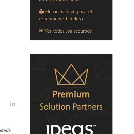
Métricas clave para el
rendimiento hotelero
Ver todos los recursos
letada