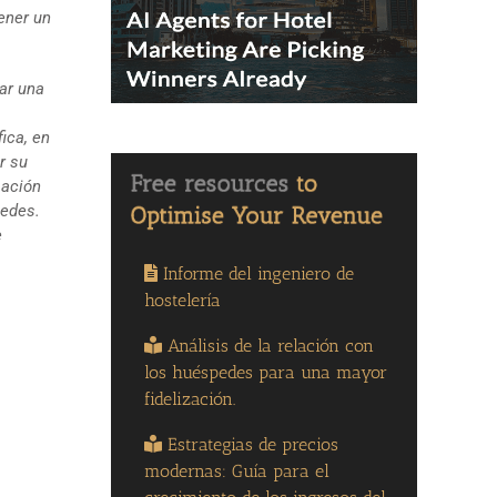
tener un
ar una
ica, en
r su
mación
pedes.
e
Informe del ingeniero de
hostelería
Análisis de la relación con
los huéspedes para una mayor
fidelización.
Estrategias de precios
modernas: Guía para el