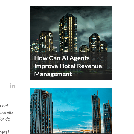
 del
botella.
dor de
neral