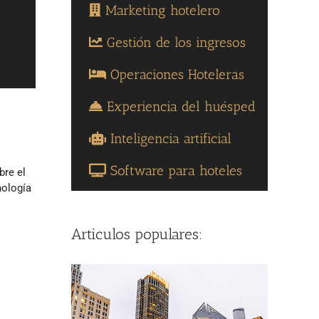
Marketing hotelero
Gestión de los ingresos
Operaciones Hoteleras
Experiencia del huésped
Inteligencia artificial
Software para hoteles
bre el
nología
Articulos populares: