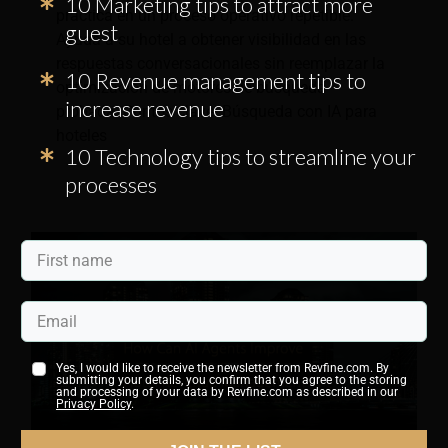
10 Marketing tips to attract more
práctica en un proceso operativo repetible.
guest
Ayuda a su hotel a obtener visibilidad en las
respuestas conversacionales sin reemplazar la
10 Revenue management tips to
optimización de motores de búsqueda
increase revenue
probada. Puntos clave: Búsqueda con IA para
hoteles
10 Technology tips to streamline your
processes
Yes, I would like to receive the newsletter from Revfine.com. By
submitting your details, you confirm that you agree to the storing
and processing of your data by Revfine.com as described in our
Privacy Policy
.