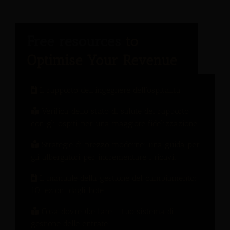
Il rapporto dell'ingegnere dell'ospitalità
Verifica dello stato di salute del rapporto
con gli ospiti per una maggiore fidelizzazione.
Strategie di prezzo moderne: una guida per
gli albergatori per incrementare i ricavi.
Il manuale della gestione del cambiamento:
10 lezioni dagli hotel
Cosa dovrebbe fare il tuo sistema di
gestione delle entrate