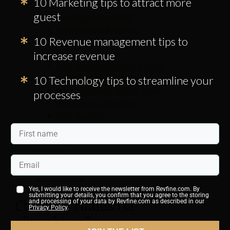
10 Marketing tips to attract more
lavorare?
guest
Marriott International
Hilton Hotels & Resorts
10 Revenue management tips to
Jinjiang International
increase revenue
Accor
Best Western Hotels & Resorts
10 Technology tips to streamline your
Wyndham Hotels & Resorts
Intercontinental Hotels Group
processes
Red Lions Corporation
OYO Rooms
Huazhu Hotels Group
Suggerimenti per trovare lavoro come direttore
d'albergo
Trova il tuo prossimo lavoro nel settore
dell'ospitalità
Yes, I would like to receive the newsletter from Revfine.com. By
submitting your details, you confirm that you agree to the storing
Che cos'è l'industria
and processing of your data by Revfine.com as described in our
Privacy Policy
.
alberghiera?