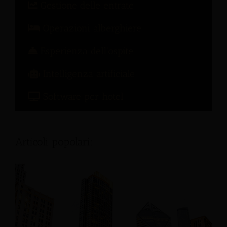
Gestione delle entrate
Operazioni alberghiere
Esperienza dell'ospite
Intelligenza artificiale
Software per hotel
Articoli popolari: