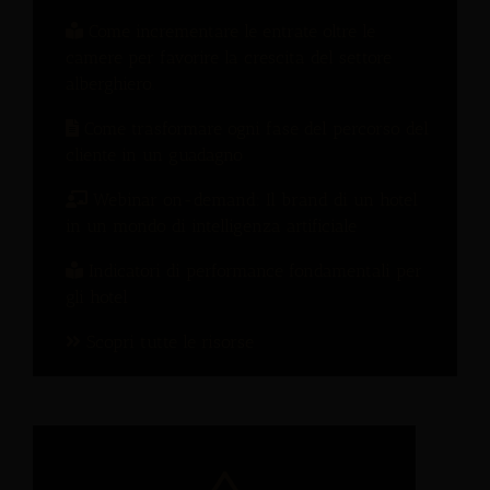
Come incrementare le entrate oltre le
camere per favorire la crescita del settore
alberghiero.
Come trasformare ogni fase del percorso del
cliente in un guadagno
Webinar on-demand: Il brand di un hotel
in un mondo di intelligenza artificiale
Indicatori di performance fondamentali per
gli hotel
Scopri tutte le risorse