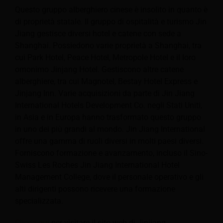
Questo gruppo alberghiero cinese è insolito in quanto è
di proprietà statale. Il gruppo di ospitalità e turismo Jin
Jiang gestisce diversi hotel e catene con sede a
Shanghai. Possiedono varie proprietà a Shanghai, tra
cui Park Hotel,
Peace Hotel, Metropole Hotel e il loro
omonimo Jinjang Hotel. Gestiscono altre catene
alberghiere, tra cui Magnotel, Bestay Hotel Express e
Jinjang Inn. Varie acquisizioni da parte di Jin Jiang
International Hotels Development Co. negli Stati Uniti,
in Asia e in Europa hanno trasformato questo gruppo
in uno dei più grandi al mondo. Jin Jiang International
offre una gamma di ruoli diversi in molti paesi diversi.
Forniscono formazione e avanzamento, incluso il Sino-
Swiss Les Roches Jin Jiang International Hotel
Management College, dove il personale operativo e gli
alti dirigenti possono ricevere una formazione
specializzata.
Clicca qui
per visitare il sito web di Jinjiang