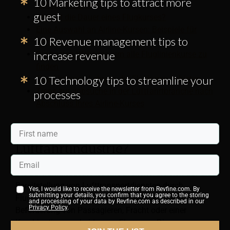
10 Marketing tips to attract more
Luftfahrtindustrie?
guest
Was ist die Dauer eines Flugkurses?
Eine Auswahl an Airline-Kursen: Beispiele für
10 Revenue management tips to
verschiedene Arten & Themen
increase revenue
Die besten Websites, um alle Fluglinienkurse zu
finden
10 Technology tips to streamline your
Eine Liste von Lehrern, die Flugkurse anbieten
Tipps zur Jobsuche in der Luftfahrtbranche nach
processes
Abschluss Ihres Airline-Kurses
Was versteht man unter der
Luftfahrtindustrie?
Die Luftfahrtindustrie ist eine Branche, die sich auf die
Bereitstellung von Lufttransportdiensten durch
Yes, I would like to receive the newsletter from Revfine.com. By
submitting your details, you confirm that you agree to the storing
Fluggesellschaften konzentriert. Dazu gehört die
and processing of your data by Revfine.com as described in our
Privacy Policy
.
Beförderung von Passagieren, Fracht oder einer
Kombination aus beiden per Flugzeug. Diese