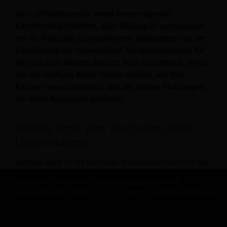
Die Luftfahrtbranche bietet hervorragende
Karrieremöglichkeiten, aber Bildung ist unerlässlich,
um Ihr Potenzial zu maximieren. Abgesehen von der
Entwicklung der notwendigen Kernkompetenzen für
den Erfolg in diesem Bereich wäre es hilfreich, wenn
Sie die richtigen Kurse finden würden, um Ihre
Karriere voranzutreiben, und die besten Pädagogen,
die diese Kurstypen anbieten.
Weitere Tipps zum Wachstum Ihres
Unternehmens
Revfine.com
ist die führende Wissensplattform für die
Hotel- und Reisebranche. Fachleute nutzen unsere
Revfine.com verwendet funktionale
Klicke
für unsere
Erkenntnisse, Strategien und umsetzbaren Tipps, um
und analytische Cookies.
hier
Datenschutzerklärung.
sich inspirieren zu lassen, den Umsatz zu optimieren,
OKAY
Prozesse zu erneuern und das Kundenerlebnis zu
TEILE DIESEN ARTIKEL
verbessern.