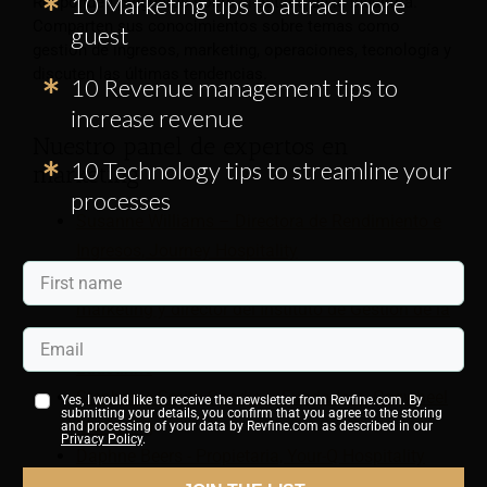
10 Marketing tips to attract more
Responden preguntas sobre el estado de la industria.
Comparten sus conocimientos sobre temas como
guest
gestión de ingresos, marketing, operaciones, tecnología y
discuten las últimas tendencias.
10 Revenue management tips to
increase revenue
Nuestro panel de expertos en
10 Technology tips to streamline your
marketing
processes
Susanne Williams – Directora de Rendimiento e
Ingresos, Journey Hospitality
Alessandro Inversini - Profesor asociado de
marketing y director del Instituto de Gestión de la
Experiencia del Cliente, Ecole hôtelière de
Lausanne
Stephanie Smith-Sparks – Fundadora, Cogwheel
Yes, I would like to receive the newsletter from Revfine.com. By
submitting your details, you confirm that you agree to the storing
Marketing
and processing of your data by Revfine.com as described in our
Privacy Policy
.
Daphne Beers - Propietaria, Your-Q Hospitality
Academy