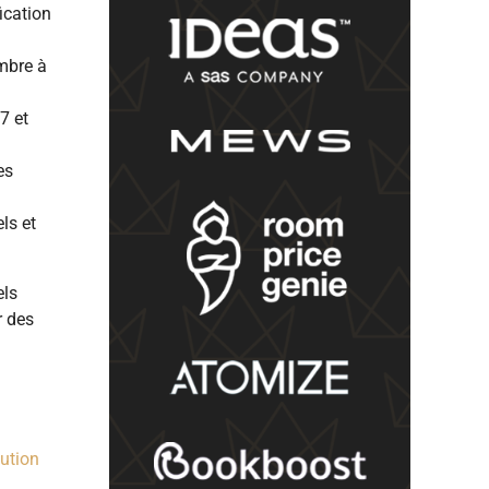
ication
mbre à
7 et
es
ls et
els
r des
bution