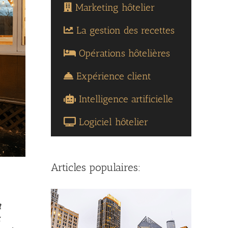
Marketing hôtelier
La gestion des recettes
Opérations hôtelières
Expérience client
Intelligence artificielle
Logiciel hôtelier
Articles populaires:
t
x