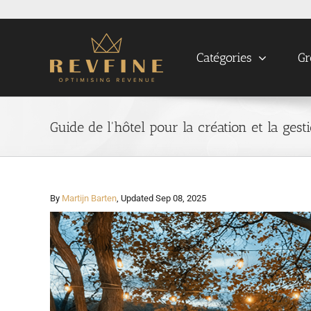
Skip
to
content
Catégories
Gr
Guide de l'hôtel pour la création et la ge
By
Martijn Barten
, Updated Sep 08, 2025
View
Larger
Image