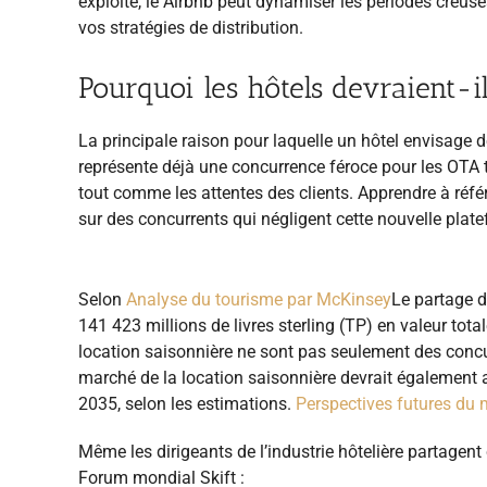
exploité, le Airbnb peut dynamiser les périodes creuse
vos stratégies de distribution.
Pourquoi les hôtels devraient-i
La principale raison pour laquelle un hôtel envisage 
représente déjà une concurrence féroce pour les OTA 
tout comme les attentes des clients. Apprendre à réfé
sur des concurrents qui négligent cette nouvelle plat
Selon
Analyse du tourisme par McKinsey
Le partage d
141 423 millions de livres sterling (TP) en valeur to
location saisonnière ne sont pas seulement des concu
marché de la location saisonnière devrait également att
2035, selon les estimations.
Perspectives futures du
Même les dirigeants de l’industrie hôtelière partagent
Forum mondial Skift :