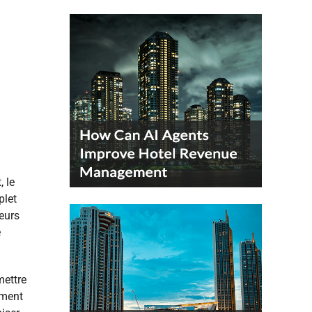
, le
plet
leurs
e
mettre
ement