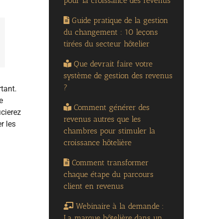
pour la croissance des revenus
Guide pratique de la gestion
du changement : 10 leçons
tirées du secteur hôtelier
Que devrait faire votre
système de gestion des revenus
?
tant.
e
Comment générer des
icierez
revenus autres que les
r les
chambres pour stimuler la
croissance hôtelière
Comment transformer
chaque étape du parcours
client en revenus
Webinaire à la demande :
La marque hôtelière dans un