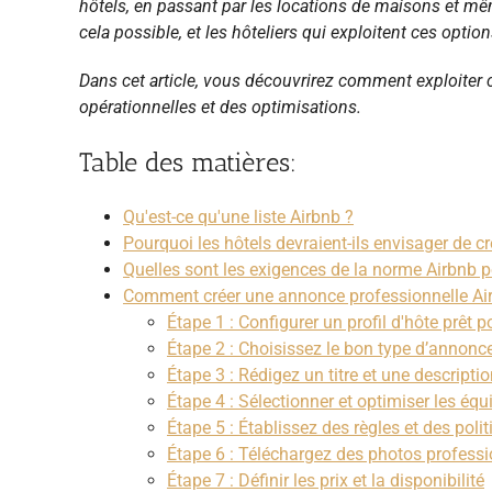
hôtels, en passant par les locations de maisons et mê
cela possible, et les hôteliers qui exploitent ces opti
Dans cet article, vous découvrirez comment exploiter 
opérationnelles et des optimisations.
Table des matières:
Qu'est-ce qu'une liste Airbnb ?
Pourquoi les hôtels devraient-ils envisager de cr
Quelles sont les exigences de la norme Airbnb po
Comment créer une annonce professionnelle Air
Étape 1 : Configurer un profil d'hôte prêt po
Étape 2 : Choisissez le bon type d’annonc
Étape 3 : Rédigez un titre et une descripti
Étape 4 : Sélectionner et optimiser les éq
Étape 5 : Établissez des règles et des poli
Étape 6 : Téléchargez des photos professi
Étape 7 : Définir les prix et la disponibilité