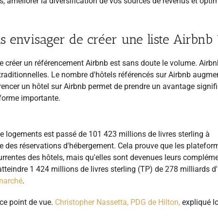
s, améliorer la diversification de vos sources de revenus et opti
ls envisager de créer une liste Airbnb 
de créer un référencement Airbnb est sans doute le volume. Airbn
traditionnelles. Le nombre d'hôtels référencés sur Airbnb augme
rencer un hôtel sur Airbnb permet de prendre un avantage signifi
eforme importante.
e logements est passé de 101 423 millions de livres sterling à
tale des réservations d'hébergement. Cela prouve que les platefor
rrentes des hôtels, mais qu'elles sont devenues leurs compléme
eindre 1 424 millions de livres sterling (TP) de 278 milliards d'
 marché
.
 ce point de vue.
Christopher Nassetta, PDG de Hilton,
expliqué l