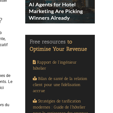
miser
?
b
nte,
catif
Rapport de l'ingénieur
hôtelier
mes de
Bilan de santé de la relation
nts. Le
client pour une fidélisation
ici
accrue
Stratégies de tarification
ors du
modernes : Guide de l'hôtelier