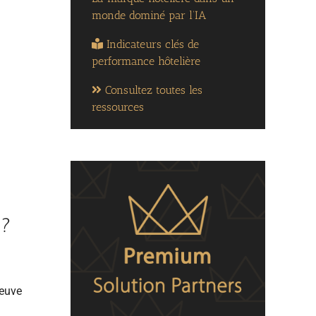
monde dominé par l’IA
Indicateurs clés de
performance hôtelière
Consultez toutes les
ressources
 ?
reuve